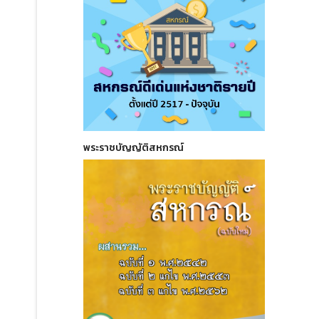
พระราชบัญญัติสหกรณ์