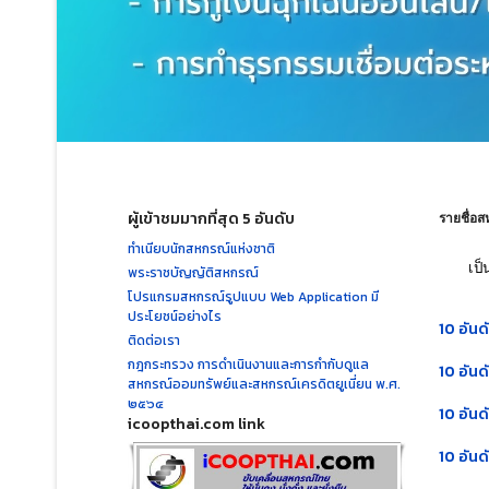
ผู้เข้าชมมากที่สุด 5 อันดับ
รายชื่อส
ทำเนียบนักสหกรณ์แห่งชาติ
เป็
พระราชบัญญัติสหกรณ์
โปรแกรมสหกรณ์รูปแบบ Web Application มี
ประโยชน์อย่างไร
10 อัน
ติดต่อเรา
กฎกระทรวง การดำเนินงานและการกำกับดูแล
10 อัน
สหกรณ์ออมทรัพย์และสหกรณ์เครดิตยูเนี่ยน พ.ศ.
๒๕๖๔
10 อัน
icoopthai.com link
10 อัน