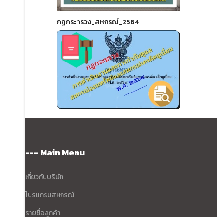
กฏกระทรวง_สหกรณ์_2564
--- Main Menu
เกี่ยวกับบริษัท
โปรแกรมสหกรณ์
รายชื่อลูกค้า