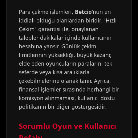
Para çekme işlemleri,
Betcio
'nun en
iddialı olduğu alanlardan biridir. "Hızlı
Çekim" garantisi ile, onaylanan
talepler dakikalar içinde kullanıcının
hesabına yansır. Günlük çekim
limitlerinin yüksekliği, büyük kazanç
elde eden oyuncuların paralarını tek
seferde veya kısa aralıklarla
çekebilmelerine olanak tanır. Ayrıca,
finansal işlemler sırasında herhangi bir
komisyon alınmaması, kullanıcı dostu
politikanın bir diğer göstergesidir.
Sorumlu Oyun ve Kullanıcı
Refahı