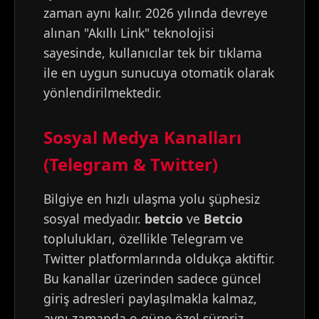
zaman aynı kalır. 2026 yılında devreye
alınan "Akıllı Link" teknolojisi
sayesinde, kullanıcılar tek bir tıklama
ile en uygun sunucuya otomatik olarak
yönlendirilmektedir.
Sosyal Medya Kanalları
(Telegram & Twitter)
Bilgiye en hızlı ulaşma yolu şüphesiz
sosyal medyadır.
betcio
ve
Betcio
toplulukları, özellikle Telegram ve
Twitter platformlarında oldukça aktiftir.
Bu kanallar üzerinden sadece güncel
giriş adresleri paylaşılmakla kalmaz,
aynı zamanda o güne özel sürpriz