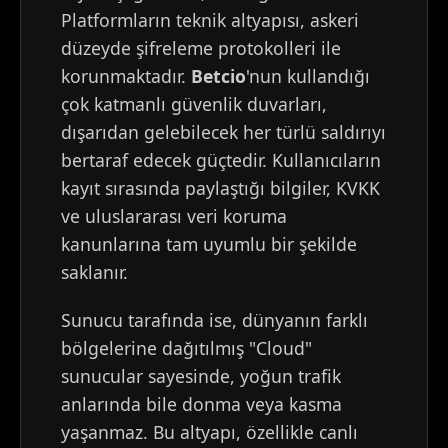
Platformların teknik altyapısı, askeri
düzeyde şifreleme protokolleri ile
korunmaktadır.
Betcio
'nun kullandığı
çok katmanlı güvenlik duvarları,
dışarıdan gelebilecek her türlü saldırıyı
bertaraf edecek güçtedir. Kullanıcıların
kayıt sırasında paylaştığı bilgiler, KVKK
ve uluslararası veri koruma
kanunlarına tam uyumlu bir şekilde
saklanır.
Sunucu tarafında ise, dünyanın farklı
bölgelerine dağıtılmış "Cloud"
sunucular sayesinde, yoğun trafik
anlarında bile donma veya kasma
yaşanmaz. Bu altyapı, özellikle canlı