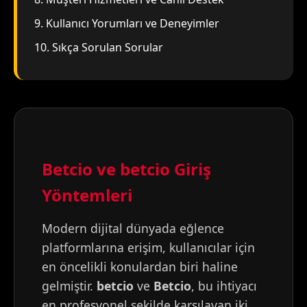
9. Kullanıcı Yorumları ve Deneyimler
10. Sıkça Sorulan Sorular
Betcio ve betcio Giriş
Yöntemleri
Modern dijital dünyada eğlence
platformlarına erişim, kullanıcılar için
en öncelikli konulardan biri haline
gelmiştir.
betcio
ve
Betcio
, bu ihtiyacı
en profesyonel şekilde karşılayan iki