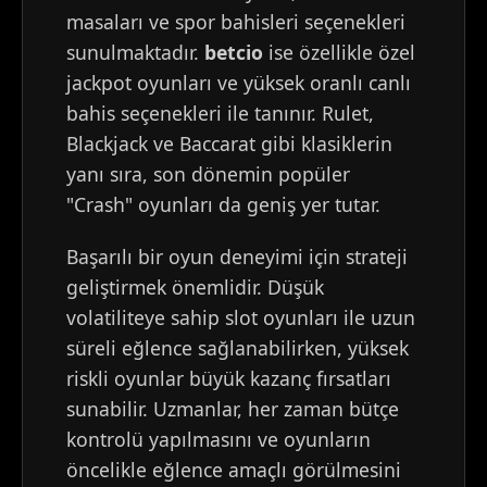
masaları ve spor bahisleri seçenekleri
sunulmaktadır.
betcio
ise özellikle özel
jackpot oyunları ve yüksek oranlı canlı
bahis seçenekleri ile tanınır. Rulet,
Blackjack ve Baccarat gibi klasiklerin
yanı sıra, son dönemin popüler
"Crash" oyunları da geniş yer tutar.
Başarılı bir oyun deneyimi için strateji
geliştirmek önemlidir. Düşük
volatiliteye sahip slot oyunları ile uzun
süreli eğlence sağlanabilirken, yüksek
riskli oyunlar büyük kazanç fırsatları
sunabilir. Uzmanlar, her zaman bütçe
kontrolü yapılmasını ve oyunların
öncelikle eğlence amaçlı görülmesini