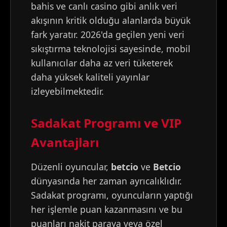
bahis ve canlı casino gibi anlık veri
akışının kritik olduğu alanlarda büyük
fark yaratır. 2026'da geçilen yeni veri
sıkıştırma teknolojisi sayesinde, mobil
kullanıcılar daha az veri tüketerek
daha yüksek kaliteli yayınlar
izleyebilmektedir.
Sadakat Programı ve VIP
Avantajları
Düzenli oyuncular,
betcio
ve
Betcio
dünyasında her zaman ayrıcalıklıdır.
Sadakat programı, oyuncuların yaptığı
her işlemle puan kazanmasını ve bu
puanları nakit paraya veya özel