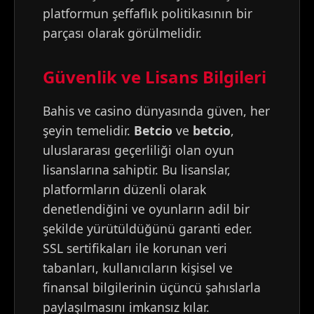
platformun şeffaflık politikasının bir
parçası olarak görülmelidir.
Güvenlik ve Lisans Bilgileri
Bahis ve casino dünyasında güven, her
şeyin temelidir.
Betcio
ve
betcio
,
uluslararası geçerliliği olan oyun
lisanslarına sahiptir. Bu lisanslar,
platformların düzenli olarak
denetlendiğini ve oyunların adil bir
şekilde yürütüldüğünü garanti eder.
SSL sertifikaları ile korunan veri
tabanları, kullanıcıların kişisel ve
finansal bilgilerinin üçüncü şahıslarla
paylaşılmasını imkansız kılar.