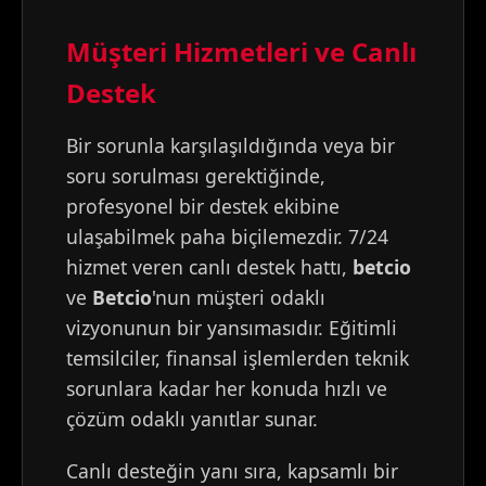
Müşteri Hizmetleri ve Canlı
Destek
Bir sorunla karşılaşıldığında veya bir
soru sorulması gerektiğinde,
profesyonel bir destek ekibine
ulaşabilmek paha biçilemezdir. 7/24
hizmet veren canlı destek hattı,
betcio
ve
Betcio
'nun müşteri odaklı
vizyonunun bir yansımasıdır. Eğitimli
temsilciler, finansal işlemlerden teknik
sorunlara kadar her konuda hızlı ve
çözüm odaklı yanıtlar sunar.
Canlı desteğin yanı sıra, kapsamlı bir