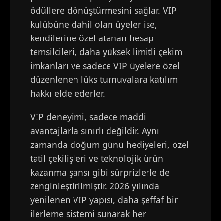
ödüllere dönüştürmesini sağlar. VIP
kulübüne dahil olan üyeler ise,
kendilerine özel atanan hesap
temsilcileri, daha yüksek limitli çekim
imkanları ve sadece VIP üyelere özel
düzenlenen lüks turnuvalara katılım
hakkı elde ederler.
VIP deneyimi, sadece maddi
avantajlarla sınırlı değildir. Aynı
zamanda doğum günü hediyeleri, özel
tatil çekilişleri ve teknolojik ürün
kazanma şansı gibi sürprizlerle de
zenginleştirilmiştir. 2026 yılında
yenilenen VIP yapısı, daha şeffaf bir
ilerleme sistemi sunarak her