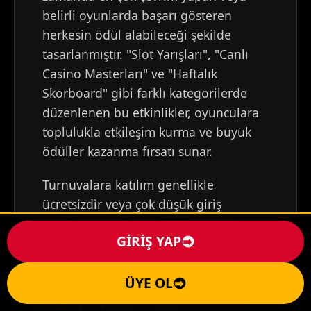
belirli oyunlarda başarı gösteren
herkesin ödül alabileceği şekilde
tasarlanmıştır. "Slot Yarışları", "Canlı
Casino Masterları" ve "Haftalık
Skorboard" gibi farklı kategorilerde
düzenlenen bu etkinlikler, oyunculara
toplulukla etkileşim kurma ve büyük
ödüller kazanma fırsatı sunar.
Turnuvalara katılım genellikle
ücretsizdir veya çok düşük giriş
ücretleri ile sağlanır. 2026 yılında
GİRİŞ YAP
tanıtılan "Anlık Turnuva" özelliği
sayesinde, oyuncular gün içinde
herhangi bir zamanda başlayan ve kısa
ÜYE OL
süren yarışmalara katılarak anında