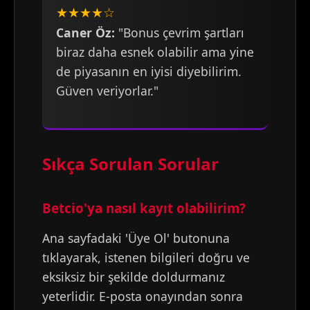
★★★★☆
Caner Öz:
"Bonus çevrim şartları
biraz daha esnek olabilir ama yine
de piyasanın en iyisi diyebilirim.
Güven veriyorlar."
Sıkça Sorulan Sorular
Betcio'ya nasıl kayıt olabilirim?
Ana sayfadaki 'Üye Ol' butonuna
tıklayarak, istenen bilgileri doğru ve
eksiksiz bir şekilde doldurmanız
yeterlidir. E-posta onayından sonra