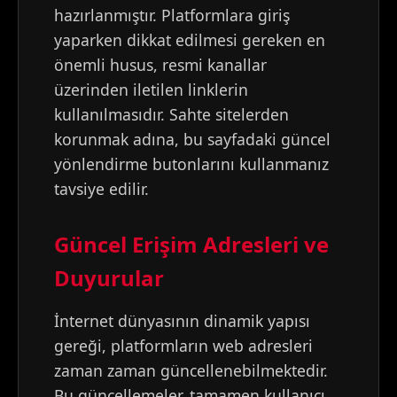
hazırlanmıştır. Platformlara giriş
yaparken dikkat edilmesi gereken en
önemli husus, resmi kanallar
üzerinden iletilen linklerin
kullanılmasıdır. Sahte sitelerden
korunmak adına, bu sayfadaki güncel
yönlendirme butonlarını kullanmanız
tavsiye edilir.
Güncel Erişim Adresleri ve
Duyurular
İnternet dünyasının dinamik yapısı
gereği, platformların web adresleri
zaman zaman güncellenebilmektedir.
Bu güncellemeler, tamamen kullanıcı