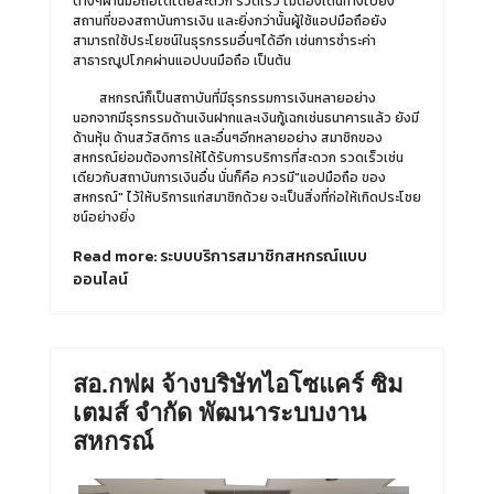
ต่างๆผ่านมือถือได้โดยสะดวก รวดเร็ว ไม่ต้องเดินทางไปยัง
สถานที่ของสถาบันการเงิน และยิ่งกว่านั้นผู้ใช้แอปมือถือยัง
สามารถใช้ประโยชน์ในธุรกรรมอื่นๆได้อีก เช่นการชำระค่า
สาธารณูปโภคผ่านแอปบนมือถือ เป็นต้น
สหกรณ์ก็เป็นสถาบันที่มีธุรกรรมการเงินหลายอย่าง
นอกจากมีธุรกรรมด้านเงินฝากและเงินกู้เฉกเช่นธนาคารแล้ว ยังมี
ด้านหุ้น ด้านสวัสดิการ และอื่นๆอีกหลายอย่าง สมาชิกของ
สหกรณ์ย่อมต้องการให้ได้รับการบริการที่สะดวก รวดเร็วเช่น
เดียวกับสถาบันการเงินอื่น นั่นก็คือ ควรมี"แอปมือถือ ของ
สหกรณ์" ไว้ให้บริการแก่สมาชิกด้วย จะเป็นสิ่งที่ก่อให้เกิดประโชย
ชน์อย่างยิ่ง
Read more: ระบบบริการสมาชิกสหกรณ์แบบ
ออนไลน์
สอ.กฟผ จ้างบริษัทไอโซแคร์ ซิม
เตมส์ จำกัด พัฒนาระบบงาน
สหกรณ์