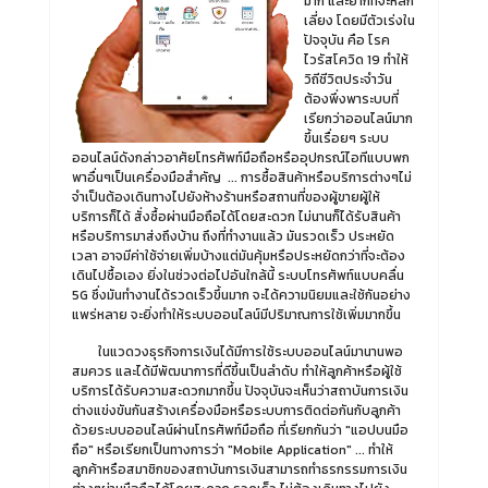
มาก และยากที่จะหลีก
เลี่ยง โดยมีตัวเร่งใน
ปัจจุบัน คือ โรค
ไวรัสโควิด 19 ทำให้
วิถีชีวิตประจำวัน
ต้องพึ่งพาระบบที่
เรียกว่าออนไลน์มาก
ขึ้นเรื่อยๆ ระบบ
ออนไลน์ดังกล่าวอาศัยโทรศัพท์มือถือหรืออุปกรณ์ไอทีแบบพก
พาอื่นๆเป็นเครื่องมือสำคัญ ... การซื้อสินค้าหรือบริการต่างๆไม่
จำเป็นต้องเดินทางไปยังห้างร้านหรือสถานที่ของผู้ขายผู้ให้
บริการก็ได้ สั่งซื้อผ่านมือถือได้โดยสะดวก ไม่นานก็ได้รับสินค้า
หรือบริการมาส่งถึงบ้าน ถึงที่ทำงานแล้ว มันรวดเร็ว ประหยัด
เวลา อาจมีค่าใช้จ่ายเพิ่มบ้างแต่มันคุ้มหรือประหยัดกว่าที่จะต้อง
เดินไปซื้อเอง ยิ่งในช่วงต่อไปอันใกล้นี้ ระบบโทรศัพท์แบบคลื่น
5G ซึ่งมันทำงานได้รวดเร็วขึ้นมาก จะได้ความนิยมและใช้กันอย่าง
แพร่หลาย จะยิ่งทำให้ระบบออนไลน์มีปริมาณการใช้เพิ่มมากขึ้น
ในแวดวงธุรกิจการเงินได้มีการใช้ระบบออนไลน์มานานพอ
สมควร และได้มีพัฒนาการที่ดีขึ้นเป็นลำดับ ทำให้ลูกค้าหรือผู้ใช้
บริการได้รับความสะดวกมากขึ้น ปัจจุบันจะเห็นว่าสถาบันการเงิน
ต่างแข่งขันกันสร้างเครื่องมือหรือระบบการติดต่อกันกับลูกค้า
ด้วยระบบออนไลน์ผ่านโทรศัพท์มือถือ ที่เรียกกันว่า "แอปบนมือ
ถือ" หรือเรียกเป็นทางการว่า "Mobile Application" ... ทำให้
ลูกค้าหรือสมาชิกของสถาบันการเงินสามารถทำธรกรรมการเงิน