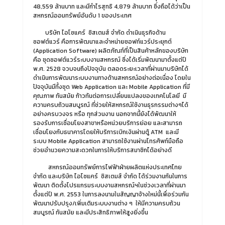
48,559 ล้านบาท และมีกำไรสุทธิ 4,879 ล้านบาท ซึ่งถือได้ว่าเป็น
สหกรณ์ออมทรัพย์อันดับ 1 ของประเทศ
บริษัท ไอโซแคร์ ซิสเตมส์ จำกัด ดำเนินธุรกิจด้าน
ซอฟต์แวร์ คือการพัฒนาและจำหน่ายซอฟท์แวร์ประยุกต์
(Application Software) ผลิตภัณฑ์ที่เป็นสินค้าหลักของบริษัท
คือ ชุดซอฟต์แวร์ระบบงานสหกรณ์ ซึ่งได้เริ่มพัฒนามาตั้งแต่ปี
พ.ศ. 2528 จวบจนถึงปัจจุบัน ตลอดระยะเวลาที่ผ่านมาบริษัทได้
ดำเนินการพัฒนาระบบงานทางด้านสหกรณ์อย่างต่อเนื่อง โดยใน
ปัจจุบันมีทั้งชุด Web Application และ Mobile Application ที่มี
คุณภาพ ทันสมัย ก้าวทันต่อการเปลี่ยนแปลงของเทคโนโลยี มี
ความครบถ้วนสมบูรณ์ ที่ช่วยให้สหกรณ์ใช้งานธุรกรรมต่างๆได้
อย่างครบวงจร หรือ ทุกส่วนงาน นอกจากนี้ยังได้พัฒนาให้
รองรับการเชื่อมโยงสาขาหรือหน่วยบริการย่อย และสามารถ
เชื่อมโยงกับธนาคารโดยให้บริการเบิกเงินผ่านตู้ ATM และมี
ระบบ Mobile Application สามารถใช้งานผ่านโทรศัพท์มือถือ
ช่วยอำนวยความสะดวกในการให้บริการสมาชิกได้อย่างดี
สหกรณ์ออมทรัพย์การไฟฟ้าฝ่ายผลิตแห่งประเทศไทย
จำกัด และบริษัท ไอโซแคร์ ซิสเตมส์ จำกัด ได้ร่วมงานกันในการ
พัฒนา ติดตั้งโปรแกรมระบบงานสหกรณ์ฯในช่วงเวลาที่ผ่านมา
ตั้งแต่ปี พ.ศ. 2553 ในการลงนามในสัญญาจ้างใหม่นี้เพื่อร่วมกัน
พัฒนาปรับปรุง/เพิ่มเติมระบบงานต่าง ๆ ให้มีความครบถ้วน
สมบูรณ์ ทันสมัย และมีประสิทธิภาพให้สูงยิ่งขึ้น