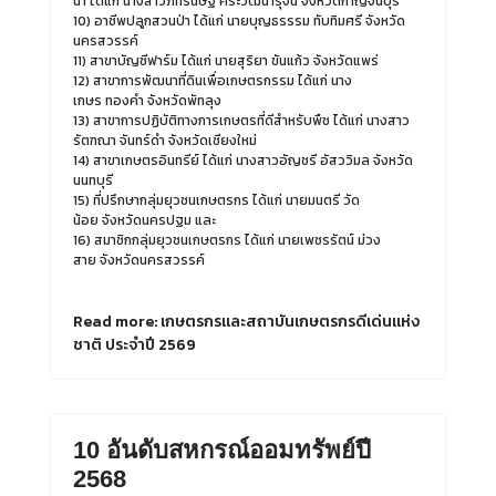
น้ำ
ได้แก่
นางสาวภัทรนิษฐ์
ศิระวัฒนารุจน์
จังหวัดกาญจนบุรี
10)
อาชีพปลูกสวนป่า
ได้แก่
นายบุญธรรรม
ทับทิมศรี
จังหวัด
นครสวรรค์
11)
สาขาบัญชีฟาร์ม
ได้แก่
นายสุริยา
ขันแก้ว
จังหวัดแพร่
12)
สาขาการพัฒนาที่ดินเพื่อเกษตรกรรม
ได้แก่
นาง
เกษร
ทองคำ
จังหวัดพัทลุง
13)
สาขาการปฏิบัติทางการเกษตรที่ดีสำหรับพืช
ได้แก่
นางสาว
รัตฑณา
จันทร์ดำ
จังหวัดเชียงใหม่
14)
สาขาเกษตรอินทรีย์
ได้แก่
นางสาวอัญชรี
อัสววิมล
จังหวัด
นนทบุรี
15)
ที่ปรึกษากลุ่มยุวชนเกษตรกร
ได้แก่
นายมนตรี
วัด
น้อย
จังหวัดนครปฐม
และ
16)
สมาชิกกลุ่มยุวชนเกษตรกร
ได้แก่
นายเพชรรัตน์
ม่วง
สาย
จังหวัดนครสวรรค์
Read more: เกษตรกรและสถาบันเกษตรกรดีเด่นแห่ง
ชาติ ประจำปี 2569
10 อันดับสหกรณ์ออมทรัพย์ปี
2568