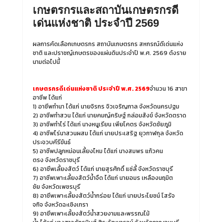
เกษตรกรและสถาบันเกษตรกรดี
เด่นแห่งชาติ ประจำปี 2569
ผลการคัดเลือกเกษตรกร สถาบันเกษตรกร สหกรณ์ดีเด่นแห่ง
ชาติ และปราชญ์เกษตรของแผ่นดินประจำปี พ.ศ. 2569 ดังราย
นามต่อไปนี้
เกษตรกรดีเด่นแห่งชาติ
ประจำปี
พ.ศ.
2569
จำนวน
16
สาขา
อาชีพ
ได้แก่
1)
อาชีพทำนา
ได้แก่
นายจิรกร
จิวเจริญกาล
จังหวัดนครปฐม
2)
อาชีพทำสวน
ได้แก่
นายคมญ์คริษฐ์
กล่อมสังข์
จังหวัดตราด
3)
อาชีพทำไร่
ได้แก่
นางหนูเรียน
เพียโคตร
จังหวัดชัยภูมิ
4)
อาชีพไร่นาสวนผสม
ได้แก่
นายประเสริฐ
ยุวกาฬกุล
จังหวัด
ประจวบคีรีขันธ์
5)
อาชีพปลูกหม่อนเลี้ยงไหม
ได้แก่
นางสมพร
แก้วคน
ตรง
จังหวัดราชบุรี
6)
อาชีพเลี้ยงสัตว์
ได้แก่
นายสุรศักดิ์
แซ่ลี้
จังหวัดราชบุรี
7)
อาชีพเพาะเลี้ยงสัตว์น้ำจืด
ได้แก่
นายอมร
เหลืองนฤมิต
ชัย
จังหวัดเพชรบุรี
8)
อาชีพเพาะเลี้ยงสัตว์น้ำกร่อย
ได้แก่
นายประโยชน์
โสรัจ
จกิจ
จังหวัดฉะเชิงเทรา
9)
อาชีพเพาะเลี้ยงสัตว์น้ำสวยงามและพรรณไม้