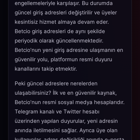
engellemeleriyle karşılaşır. Bu durumda
güncel giriş adresleri değiştirilir ve üyeler
kesintisiz hizmet almaya devam eder.
Betcio giriş adresleri de aynı şekilde
periyodik olarak güncellenmektedir.
Betcio'nun yeni giriş adresine ulaşmanın en
güvenilir yolu, platformun resmi duyuru
kanallarını takip etmektir.
Peki güncel adreslere nerelerden
ulaşabilirsiniz? İlk ve en güvenilir kaynak,
Betcio'nun resmi sosyal medya hesaplarıdır.
Telegram kanalı ve Twitter hesabı
üzerinden yapılan duyurular, yeni adresin
anında iletilmesini sağlar. Ayrıca üye olan
kullanıcılar, adres değişikliği anında e-posta