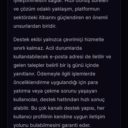
iyileştirilmesini sağlar. Hızlı dönüş süreleri
ve çözüm odaklı yaklaşım, platformun
sektördeki itibarını güçlendiren en önemli
unsurlardan biridir.
Destek ekibi yalnızca çevrimiçi hizmetle
sınırlı kalmaz. Acil durumlarda
kullanılabilecek e-posta adresi de iletilir ve
gelen talepler belirli bir iş günü içinde
yanıtlanır. Ödemeyle ilgili işlemlerde
önceliklendirme uygulandığı için para
yatırma veya çekme sorunu yaşayan
kullanıcılar, destek hattından hızlı sonuç
alabilir. Bu çok kanallı destek yapısı, her
kullanıcı profilinin kendine uygun iletişim
yolunu bulabilmesini garanti eder.