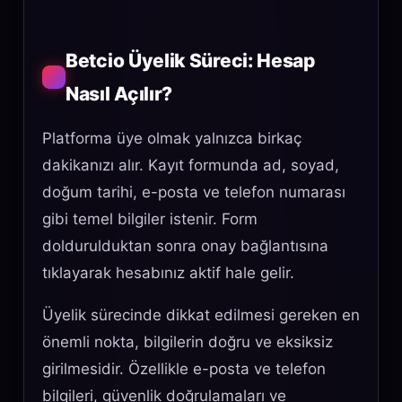
Betcio Üyelik Süreci: Hesap
Nasıl Açılır?
Platforma üye olmak yalnızca birkaç
dakikanızı alır. Kayıt formunda ad, soyad,
doğum tarihi, e-posta ve telefon numarası
gibi temel bilgiler istenir. Form
doldurulduktan sonra onay bağlantısına
tıklayarak hesabınız aktif hale gelir.
Üyelik sürecinde dikkat edilmesi gereken en
önemli nokta, bilgilerin doğru ve eksiksiz
girilmesidir. Özellikle e-posta ve telefon
bilgileri, güvenlik doğrulamaları ve