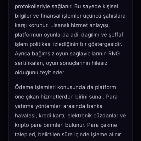
protokolleriyle sağlanır. Bu sayede kişisel
bilgiler ve finansal işlemler üçüncü şahıslara
karşı korunur. Lisanslı hizmet anlayışı,
platformun oyunlarda adil dağılım ve şeffaf
işlem politikası izlediğinin bir göstergesidir.
Ayrıca bağımsız oyun sağlayıcılarının RNG
sertifikaları, oyun sonuçlarının hilesiz
olduğunu teyit eder.
Ödeme işlemleri konusunda da platform
öne çıkan hizmetlerden birini sunar. Para
yatırma yöntemleri arasında banka
havalesi, kredi kartı, elektronik cüzdanlar ve
kripto para birimleri bulunur. Para çekme
talepleri, belirtilen süre içinde işleme alınır