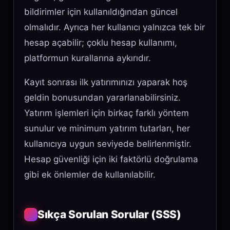
bildirimler için kullanıldığından güncel
olmalıdır. Ayrıca her kullanıcı yalnızca tek bir
hesap açabilir; çoklu hesap kullanımı,
platformun kurallarına aykırıdır.
Kayıt sonrası ilk yatırımınızı yaparak hoş
geldin bonusundan yararlanabilirsiniz.
Yatırım işlemleri için birkaç farklı yöntem
sunulur ve minimum yatırım tutarları, her
kullanıcıya uygun seviyede belirlenmiştir.
Hesap güvenliği için iki faktörlü doğrulama
gibi ek önlemler de kullanılabilir.
Sıkça Sorulan Sorular (SSS)