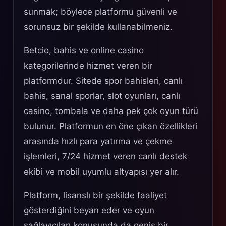
sunmak; böylece platformu güvenli ve
sorunsuz bir şekilde kullanabilmeniz.
Betcio, bahis ve online casino
kategorilerinde hizmet veren bir
platformdur. Sitede spor bahisleri, canlı
bahis, sanal sporlar, slot oyunları, canlı
casino, tombala ve daha pek çok oyun türü
bulunur. Platformun en öne çıkan özellikleri
arasında hızlı para yatırma ve çekme
işlemleri, 7/24 hizmet veren canlı destek
ekibi ve mobil uyumlu altyapısı yer alır.
Platform, lisanslı bir şekilde faaliyet
gösterdiğini beyan eder ve oyun
sağlayıcıları konusunda da geniş bir