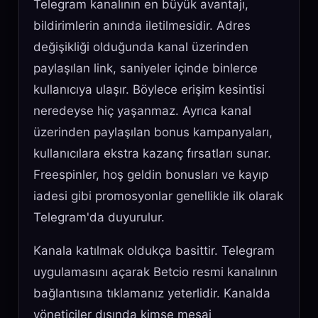
Telegram kanalının en büyük avantajı,
bildirimlerin anında iletilmesidir. Adres
değişikliği olduğunda kanal üzerinden
paylaşılan link, saniyeler içinde binlerce
kullanıcıya ulaşır. Böylece erişim kesintisi
neredeyse hiç yaşanmaz. Ayrıca kanal
üzerinden paylaşılan bonus kampanyaları,
kullanıcılara ekstra kazanç fırsatları sunar.
Freespinler, hoş geldin bonusları ve kayıp
iadesi gibi promosyonlar genellikle ilk olarak
Telegram'da duyurulur.
Kanala katılmak oldukça basittir. Telegram
uygulamasını açarak Betcio resmi kanalının
bağlantısına tıklamanız yeterlidir. Kanalda
yöneticiler dışında kimse mesaj