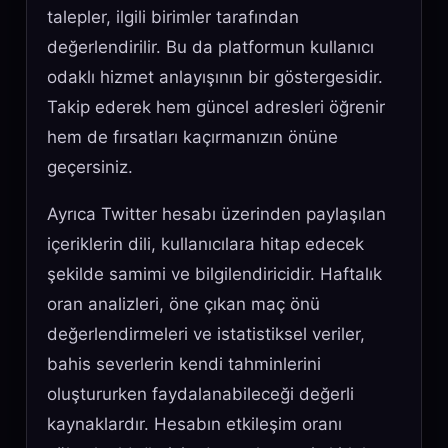
talepler, ilgili birimler tarafından
değerlendirilir. Bu da platformun kullanıcı
odaklı hizmet anlayışının bir göstergesidir.
Takip ederek hem güncel adresleri öğrenir
hem de fırsatları kaçırmanızın önüne
geçersiniz.
Ayrıca Twitter hesabı üzerinden paylaşılan
içeriklerin dili, kullanıcılara hitap edecek
şekilde samimi ve bilgilendiricidir. Haftalık
oran analizleri, öne çıkan maç önü
değerlendirmeleri ve istatistiksel veriler,
bahis severlerin kendi tahminlerini
oluştururken faydalanabileceği değerli
kaynaklardır. Hesabın etkileşim oranı