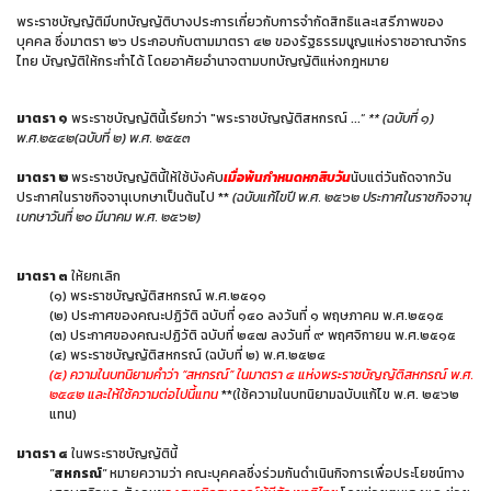
พระราชบัญญัติมีบทบัญญัติบางประการเกี่ยวกับการจำกัดสิทธิและเสรีภาพของ
บุคคล ซึ่งมาตรา ๒๖ ประกอบกับตามมาตรา ๔๒ ของรัฐธรรมนูญแห่งราชอาณาจักร
ไทย บัญญัติให้กระทำได้ โดยอาศัยอำนาจตามบทบัญญัติแห่งกฎหมาย
มาตรา ๑
พระราชบัญญัตินี้เรียกว่า "พระราชบัญญัติสหกรณ์ ...“
** (ฉบับที่ ๑)
พ.ศ.๒๕๔๒(ฉบับที่ ๒) พ.ศ. ๒๕๕๓
มาตรา ๒
พระราชบัญญัตินี้ให้ใช้บังคับ
เมื่อพ้นกำหนดหกสิบวัน
นับแต่วันถัดจากวัน
ประกาศในราชกิจจานุเบกษาเป็นต้นไป **
(ฉบับแก้ไขปี พ.ศ. ๒๕๖๒ ประกาศในราชกิจจานุ
เบกษาวันที่ ๒๐ มีนาคม พ.ศ. ๒๕๖๒)
มาตรา ๓
ให้ยกเลิก
(๑) พระราชบัญญัติสหกรณ์ พ.ศ.๒๕๑๑
(๒) ประกาศของคณะปฏิวัติ ฉบับที่ ๑๔๐ ลงวันที่ ๑ พฤษภาคม พ.ศ.๒๕๑๕
(๓) ประกาศของคณะปฏิวัติ ฉบับที่ ๒๔๗ ลงวันที่ ๙ พฤศจิกายน พ.ศ.๒๕๑๕
(๔) พระราชบัญญัติสหกรณ์ (ฉบับที่ ๒) พ.ศ.๒๕๒๔
(๕) ความในบทนิยามคำว่า “สหกรณ์” ในมาตรา ๔ แห่งพระราชบัญญัติสหกรณ์ พ.ศ.
๒๕๔๒ และให้ใช้ความต่อไปนี้แทน
**(ใช้ความในบทนิยามฉบับแก้ไข พ.ศ. ๒๕๖๒
แทน)
มาตรา ๔
ในพระราชบัญญัตินี้
"
สหกรณ์
"
หมายความว่า คณะบุคคลซึ่งร่วมกันดำเนินกิจการเพื่อประโยชน์ทาง