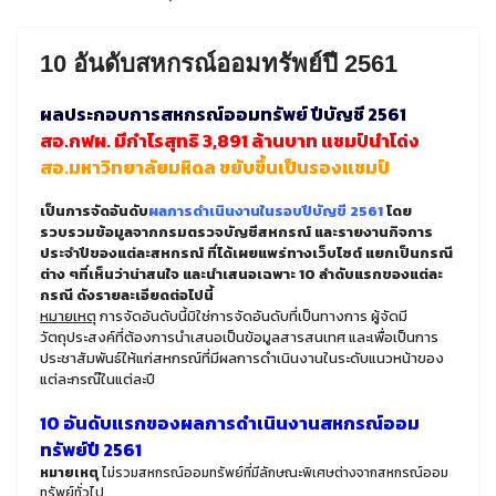
10 อันดับสหกรณ์ออมทรัพย์ปี 2561
ผลประกอบการสหกรณ์ออมทรัพย์ ปีบัญชี 2561
สอ.กฟผ. มีกำไรสุทธิ 3,891 ล้านบาท แชมป์นำโด่ง
สอ.มหาวิทยาลัยมหิดล ขยับขึ้นเป็นรองแชมป์
เป็นการจัดอันดับ
ผลการดำเนินงานในรอบปีบัญขี 2561
โดย
รวบรวมข้อมูลจากกรมตรวจบัญชีสหกรณ์ และรายงานกิจการ
ประจำปีของแต่ละสหกรณ์ ที่ได้เผยแพร่ทางเว็บไซต์ แยกเป็นกรณี
ต่าง ๆที่เห็นว่าน่าสนใจ และนำเสนอเฉพาะ 10 ลำดับแรกของแต่ละ
กรณี ดังรายละเอียดต่อไปนี้
หมายเหตุ
การจัดอันดับนี้มิใช่การจัดอันดับที่เป็นทางการ ผู้จัดมี
วัตถุประสงค์ที่ต้องการนำเสนอเป็นข้อมูลสารสนเทศ และเพื่อเป็นการ
ประชาสัมพันธ์ให้แก่สหกรณ์ที่มีผลการดำเนินงานในระดับแนวหน้าของ
แต่ละกรณ๊ในแต่ละปี
10 อันดับแรกของผลการดำเนินงานสหกรณ์ออม
ทรัพย์ปี 2561
หมายเหตุ
ไม่รวมสหกรณ์ออมทรัพย์ที่มีลักษณะพิเศษต่างจากสหกรณ์ออม
ทรัพย์ทั่วไป