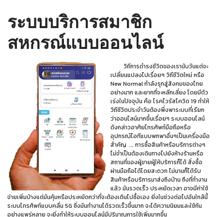
ระบบบริการสมาชิก
สหกรณ์แบบออนไลน์
วิถีการดำรงชีวิตของเรานับวันแต่จะ
เปลี่ยนแปลงไปเรื่อยๆ วิถีชีวิตใหม่ หรือ
New Normal กำลังรุกสู่สังคมของไทย
อย่างมาก และยากที่จะหลีกเลี่ยง โดยมีตัว
เร่งในปัจจุบัน คือ โรคไวรัสโควิด 19 ทำให้
วิถีชีวิตประจำวันต้องพึ่งพาระบบที่เรียก
ว่าออนไลน์มากขึ้นเรื่อยๆ ระบบออนไลน์
ดังกล่าวอาศัยโทรศัพท์มือถือหรือ
อุปกรณ์ไอทีแบบพกพาอื่นๆเป็นเครื่องมือ
สำคัญ ... การซื้อสินค้าหรือบริการต่างๆ
ไม่จำเป็นต้องเดินทางไปยังห้างร้านหรือ
สถานที่ของผู้ขายผู้ให้บริการก็ได้ สั่งซื้อ
ผ่านมือถือได้โดยสะดวก ไม่นานก็ได้รับ
สินค้าหรือบริการมาส่งถึงบ้าน ถึงที่ทำงาน
แล้ว มันรวดเร็ว ประหยัดเวลา อาจมีค่าใช้
จ่ายเพิ่มบ้างแต่มันคุ้มหรือประหยัดกว่าที่จะต้องเดินไปซื้อเอง ยิ่งในช่วงต่อไปอันใกล้นี้
ระบบโทรศัพท์แบบคลื่น 5G ซึ่งมันทำงานได้รวดเร็วขึ้นมาก จะได้ความนิยมและใช้กัน
อย่างแพร่หลาย จะยิ่งทำให้ระบบออนไลน์มีปริมาณการใช้เพิ่มมากขึ้น