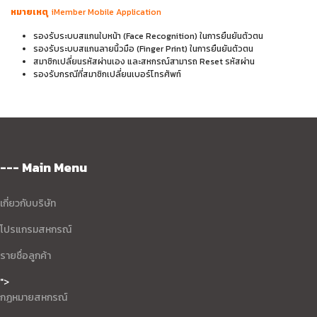
หมายเหตุ
iMember Mobile Application
รองรับระบบสแกนใบหน้า (Face Recognition) ในการยืนยันตัวตน
รองรับระบบสแกนลายนิ้วมือ (Finger Print) ในการยืนยันตัวตน
สมาชิกเปลี่ยนรหัสผ่านเอง และสหกรณ์สามารถ Reset รหัสผ่าน
รองรับกรณีที่สมาชิกเปลี่ยนเบอร์โทรศัพท์
--- Main Menu
เกี่ยวกับบริษัท
โปรแกรมสหกรณ์
รายชื่อลูกค้า
">
กฏหมายสหกรณ์