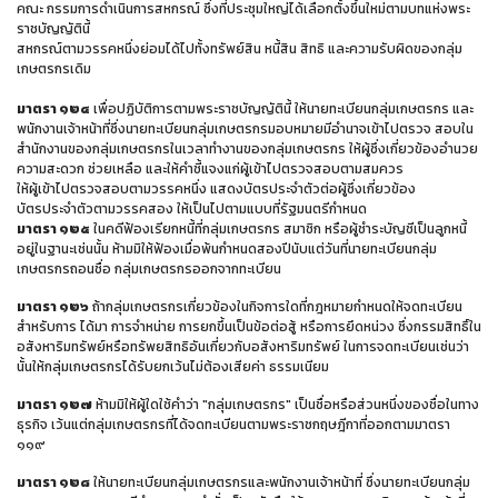
คณะ กรรมการดำเนินการสหกรณ์ ซึ่งที่ประชุมใหญ่ได้เลือกตั้งขึ้นใหม่ตามบทแห่งพระ
ราชบัญญัตินี้
สหกรณ์ตามวรรคหนึ่งย่อมได้ไปทั้งทรัพย์สิน หนี้สิน สิทธิ และความรับผิดของกลุ่ม
เกษตรกรเดิม
มาตรา ๑๒๔
เพื่อปฏิบัติการตามพระราชบัญญัตินี้ ให้นายทะเบียนกลุ่มเกษตรกร และ
พนักงานเจ้าหน้าที่ซึ่งนายทะเบียนกลุ่มเกษตรกรมอบหมายมีอำนาจเข้าไปตรวจ สอบใน
สำนักงานของกลุ่มเกษตรกรในเวลาทำงานของกลุ่มเกษตรกร ให้ผู้ซึ่งเกี่ยวข้องอำนวย
ความสะดวก ช่วยเหลือ และให้คำชี้แจงแก่ผู้เข้าไปตรวจสอบตามสมควร
ให้ผู้เข้าไปตรวจสอบตามวรรคหนึ่ง แสดงบัตรประจำตัวต่อผู้ซึ่งเกี่ยวข้อง
บัตรประจำตัวตามวรรคสอง ให้เป็นไปตามแบบที่รัฐมนตรีกำหนด
มาตรา ๑๒๕
ในคดีฟ้องเรียกหนี้ที่กลุ่มเกษตรกร สมาชิก หรือผู้ชำระบัญชีเป็นลูกหนี้
อยู่ในฐานะเช่นนั้น ห้ามมิให้ฟ้องเมื่อพ้นกำหนดสองปีนับแต่วันที่นายทะเบียนกลุ่ม
เกษตรกรถอนชื่อ กลุ่มเกษตรกรออกจากทะเบียน
มาตรา ๑๒๖
ถ้ากลุ่มเกษตรกรเกี่ยวข้องในกิจการใดที่กฎหมายกำหนดให้จดทะเบียน
สำหรับการ ได้มา การจำหน่าย การยกขึ้นเป็นข้อต่อสู้ หรือการยึดหน่วง ซึ่งกรรมสิทธิ์ใน
อสังหาริมทรัพย์หรือทรัพยสิทธิอันเกี่ยวกับอสังหาริมทรัพย์ ในการจดทะเบียนเช่นว่า
นั้นให้กลุ่มเกษตรกรได้รับยกเว้นไม่ต้องเสียค่า ธรรมเนียม
มาตรา ๑๒๗
ห้ามมิให้ผู้ใดใช้คำว่า "กลุ่มเกษตรกร" เป็นชื่อหรือส่วนหนึ่งของชื่อในทาง
ธุรกิจ เว้นแต่กลุ่มเกษตรกรที่ได้จดทะเบียนตามพระราชกฤษฎีกาที่ออกตามมาตรา
๑๑๙
มาตรา ๑๒๘
ให้นายทะเบียนกลุ่มเกษตรกรและพนักงานเจ้าหน้าที่ ซึ่งนายทะเบียนกลุ่ม