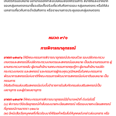
เกษตรกรมอบหมาย มีอำนาจออกคำสั่งเป็นหนังสือให้กรรมการ สมาชิกและเจ้าหน้าที่
ของกลุ่มเกษตรกรมาชี้แจงข้อเท็จจริงเกี่ยวกับกิจการของ กลุ่มเกษตรกร หรือให้ส่ง
เอกสารเกี่ยวกับการดำเนินกิจการ หรือรายงานการประชุมของกลุ่มเกษตรกร
หมวด ๙/๑
การพิจารณาอุทธรณ์
มาตรา ๑๒๘/๑
ให้มีคณะกรรมการพิจารณาอุทธรณ์ประกอบด้วย รองปลัดกระทรวง
เกษตรและสหกรณ์ซึ่งปลัดกระทรวงเกษตรและสหกรณ์มอบหมาย เป็นประธานกรรมการ ผู้
แทนกระทรวงการคลัง ผู้แทนสำนักงานคณะกรรมการกฤษฎีกา ผู้แทนสำนักงานปลัด
กระทรวงเกษตร และสหกรณ์ และกรรมการผู้ทรงคุณวุฒิคนหนึ่งในคณะกรรมการ
พัฒนาการสหกรณ์แห่งชาติที่คณะกรรมการพัฒนาการสหกรณ์แห่งชาติมอบหมาย เป็น
กรรมการ
ให้อธิบดีกรมส่งเสริมสหกรณ์แต่งตั้งข้าราชการในสังกัดกรมส่งเสริมสหกรณ์เป็น
เลขานุการ และผู้ช่วยเลขานุการ
มาตรา ๑๒๘/๒
ให้คณะกรรมการพิจารณาอุทธรณ์มีอำนาจหน้าที่ ดังต่อไปนี้
(๑) พิจารณาวินิจฉัยอุทธรณ์คำสั่งของนายทะเบียนสหกรณ์ หรือรองนายทะเบียนสหกรณ์
ที่อุทธรณ์ตามมาตรา ๑๒๘/๔
(๒) มีหนังสือเรียกบุคคลที่เกี่ยวข้องมาให้ถ้อยคำหรือสั่งให้บุคคลดังกล่าวส่งเอกสาร หรือ