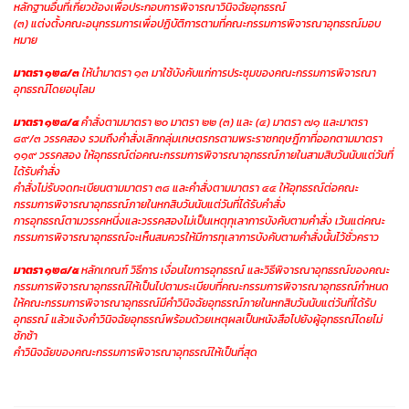
หลักฐานอื่นที่เกี่ยวข้องเพื่อประกอบการพิจารณาวินิจฉัยอุทธรณ์
(๓) แต่งตั้งคณะอนุกรรมการเพื่อปฏิบัติการตามที่คณะกรรมการพิจารณาอุทธรณ์มอบ
หมาย
มาตรา ๑๒๘/๓
ให้นำมาตรา ๑๓ มาใช้บังคับแก่การประชุมของคณะกรรมการพิจารณา
อุทธรณ์โดยอนุโลม
มาตรา ๑๒๘/๔
คำสั่งตามมาตรา ๒๐ มาตรา ๒๒ (๓) และ (๔) มาตรา ๗๑ และมาตรา
๘๙/๓ วรรคสอง รวมถึงคำสั่งเลิกกลุ่มเกษตรกรตามพระราชกฤษฎีกาที่ออกตามมาตรา
๑๑๙ วรรคสอง ให้อุทธรณ์ต่อคณะกรรมการพิจารณาอุทธรณ์ภายในสามสิบวันนับแต่วันที่
ได้รับคำสั่ง
คำสั่งไม่รับจดทะเบียนตามมาตรา ๓๘ และคำสั่งตามมาตรา ๔๔ ให้อุทธรณ์ต่อคณะ
กรรมการพิจารณาอุทธรณ์ภายในหกสิบวันนับแต่วันที่ได้รับคำสั่ง
การอุทธรณ์ตามวรรคหนึ่งและวรรคสองไม่เป็นเหตุทุเลาการบังคับตามคำสั่ง เว้นแต่คณะ
กรรมการพิจารณาอุทธรณ์จะเห็นสมควรให้มีการทุเลาการบังคับตามคำสั่งนั้นไว้ชั่วคราว
มาตรา ๑๒๘/๕
หลักเกณฑ์ วิธีการ เงื่อนไขการอุทธรณ์ และวิธีพิจารณาอุทธรณ์ของคณะ
กรรมการพิจารณาอุทธรณ์ให้เป็นไปตามระเบียบที่คณะกรรมการพิจารณาอุทธรณ์กำหนด
ให้คณะกรรมการพิจารณาอุทธรณ์มีคำวินิจฉัยอุทธรณ์ภายในหกสิบวันนับแต่วันที่ได้รับ
อุทธรณ์ แล้วแจ้งคำวินิจฉัยอุทธรณ์พร้อมด้วยเหตุผลเป็นหนังสือไปยังผู้อุทธรณ์โดยไม่
ชักช้า
คำวินิจฉัยของคณะกรรมการพิจารณาอุทธรณ์ให้เป็นที่สุด