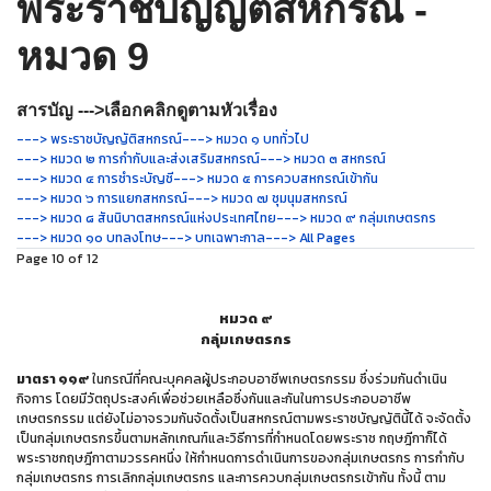
พระราชบัญญัติสหกรณ์ -
หมวด 9
สารบัญ --->เลือกคลิกดูตามหัวเรื่อง
---> พระราชบัญญัติสหกรณ์
---> หมวด ๑ บททั่วไป
---> หมวด ๒ การกำกับและส่งเสริมสหกรณ์
---> หมวด ๓ สหกรณ์
---> หมวด ๔ การชำระบัญชี
---> หมวด ๕ การควบสหกรณ์เข้ากัน
---> หมวด ๖ การแยกสหกรณ์
---> หมวด ๗ ชุมนุมสหกรณ์
---> หมวด ๘ สันนิบาตสหกรณ์แห่งประเทศไทย
---> หมวด ๙ กลุ่มเกษตรกร
---> หมวด ๑๐ บทลงโทษ
---> บทเฉพาะกาล
---> All Pages
Page 10 of 12
หมวด ๙
กลุ่มเกษตรกร
มาตรา ๑๑๙
ในกรณีที่คณะบุคคลผู้ประกอบอาชีพเกษตรกรรม ซึ่งร่วมกันดำเนิน
กิจการ โดยมีวัตถุประสงค์เพื่อช่วยเหลือซึ่งกันและกันในการประกอบอาชีพ
เกษตรกรรม แต่ยังไม่อาจรวมกันจัดตั้งเป็นสหกรณ์ตามพระราชบัญญัตินี้ได้ จะจัดตั้ง
เป็นกลุ่มเกษตรกรขึ้นตามหลักเกณฑ์และวิธีการที่กำหนดโดยพระราช กฤษฎีกาก็ได้
พระราชกฤษฎีกาตามวรรคหนึ่ง ให้กำหนดการดำเนินการของกลุ่มเกษตรกร การกำกับ
กลุ่มเกษตรกร การเลิกกลุ่มเกษตรกร และการควบกลุ่มเกษตรกรเข้ากัน ทั้งนี้ ตาม