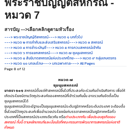
พระราชบัญญัติสหกรณ์ -
หมวด 7
สารบัญ --->เลือกคลิกดูตามหัวเรื่อง
---> พระราชบัญญัติสหกรณ์
---> หมวด ๑ บททั่วไป
---> หมวด ๒ การกำกับและส่งเสริมสหกรณ์
---> หมวด ๓ สหกรณ์
---> หมวด ๔ การชำระบัญชี
---> หมวด ๕ การควบสหกรณ์เข้ากัน
---> หมวด ๖ การแยกสหกรณ์
---> หมวด ๗ ชุมนุมสหกรณ์
---> หมวด ๘ สันนิบาตสหกรณ์แห่งประเทศไทย
---> หมวด ๙ กลุ่มเกษตรกร
---> หมวด ๑๐ บทลงโทษ
---> บทเฉพาะกาล
---> All Pages
Page 8 of 12
หมวด ๗
ชุมนุมสหกรณ์
มาตรา ๑๐๑
สหกรณ์ตั้งแต่ห้าสหกรณ์ขึ้นไปที่ประสงค์จะร่วมกันดำเนินกิจการ เพื่อให้
เกิดประโยชน์ตามวัตถุประสงค์ของสหกรณ์ที่เข้าร่วมกันนั้น อาจรวมกันจัดตั้งเป็น
ชุมนุมสหกรณ์ได้
ชุมนุมสหกรณ์ใดจะมีฐานะเป็นชุมนุมสหกรณ์ระดับภูมิภาคหรือระดับประเทศ จะต้องตั้ง
ขึ้นโดยมีวัตถุประสงค์เพื่ออำนวยประโยชน์แก่บรรดาสหกรณ์ในภูมิภาคหรือทั่ว
ประเทศที่เป็นสหกรณ์ประเภทเดียวกัน หรือ
ต่างประเภทกัน เพื่อประอบธุรกิจของ
สหกรณ์ ทั้งนี้ ตามหลักเกณฑ์และเงื่อนไขที่คณะกรรมการพัฒนาการสหกรณ์แห่งชาติ
กำหนด