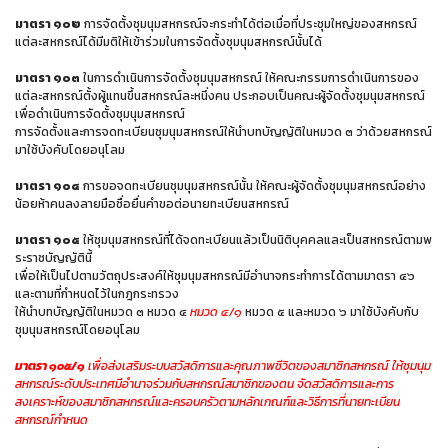
มาตรา ๑๐๒
การจัดตั้งชุมนุมสหกรณ์จะกระทำได้ต่อเมื่อที่ประชุมใหญ่ของสหกรณ์
แต่ละสหกรณ์ได้มีมติให้เข้าร่วมในการจัดตั้งชุมนุมสหกรณ์นั้นได้
มาตรา ๑๐๓
ในการดำเนินการจัดตั้งชุมนุมสหกรณ์ ให้คณะกรรมการดำเนินการของ
แต่ละสหกรณ์ตั้งผู้แทนขึ้นสหกรณ์ละหนึ่งคน ประกอบเป็นคณะผู้จัดตั้งชุมนุมสหกรณ์
เพื่อดำเนินการจัดตั้งชุมนุมสหกรณ์
การจัดตั้งและการจดทะเบียนชุมนุมสหกรณ์ให้นำบทบัญญัติในหมวด ๓ ว่าด้วยสหกรณ์
มาใช้บังคับโดยอนุโลม
มาตรา ๑๐๔
การขอจดทะเบียนชุมนุมสหกรณ์นั้น ให้คณะผู้จัดตั้งชุมนุมสหกรณ์อย่าง
น้อยห้าคนลงลายมือชื่อยื่นคำขอต่อนายทะเบียนสหกรณ์
มาตรา ๑๐๕
ให้ชุมนุมสหกรณ์ที่ได้จดทะเบียนแล้วเป็นนิติบุคคลและเป็นสหกรณ์ตามพ
ระราชบัญญัตินี้
เพื่อให้เป็นไปตามวัตถุประสงค์ให้ชุมนุมสหกรณ์มีอำนาจกระทำการได้ตามมาตรา ๔๖
และตามที่กำหนดไว้ในกฎกระทรวง
ให้นำบทบัญญัติในหมวด ๓ หมวด ๔
หมวด ๔/๑
หมวด ๕ และหมวด ๖ มาใช้บังคับกับ
ชุมนุมสหกรณ์โดยอนุโลม
มาตรา ๑๐๕/๑
เพื่อส่งเสริมระบบสวัสดิการและคุณภาพชีวิตของสมาชิกสหกรณ์ ให้ชุมนุม
สหกรณ์ระดับประเทศมีอำนาจร่วมกับสหกรณ์สมาชิกของตน จัดสวัสดิการและการ
สงเคราะห์ของสมาชิกสหกรณ์และครอบครัวตามหลักเกณฑ์และวิธีการที่นายทะเบียน
สหกรณ์กำหนด