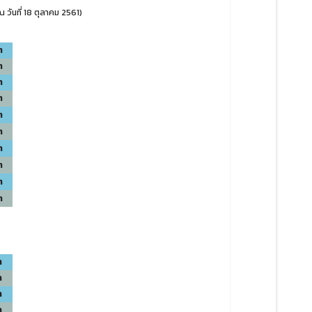
วันที่ 18 ตุลาคม 2561)
ท
ท
ท
ท
ท
ท
ท
ท
ท
ท
ท
ท
ท
ท