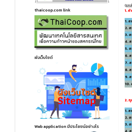
(
แหล
thaicoop.com link
1. ก
1. 
2. 
3. 
4. 
5. 
6. 
ผังเว็บไซต์
7. 
8. ส
9. 
10.
2. ท
1. 
2. 
3. 
Web application มีประโยชน์อย่างไร
4. 