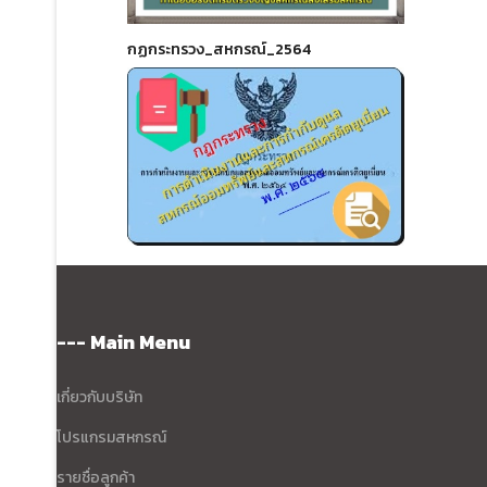
กฏกระทรวง_สหกรณ์_2564
--- Main Menu
เกี่ยวกับบริษัท
โปรแกรมสหกรณ์
รายชื่อลูกค้า