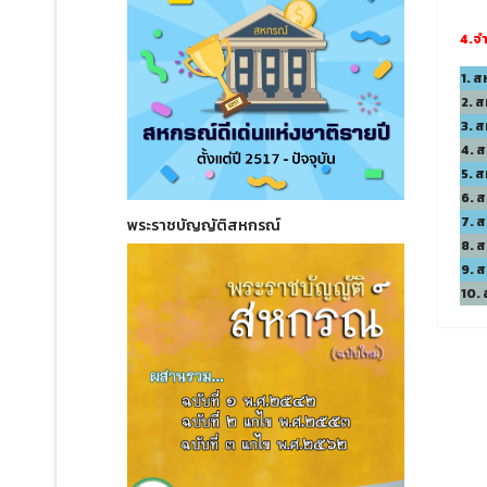
4.
จ
1. 
2. ส
3. 
4. 
5. 
6. 
7. 
พระราชบัญญัติสหกรณ์
8. 
9. 
10.