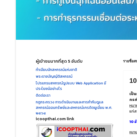
ผู้เข้าชมมากที่สุด 5 อันดับ
รายชื่อส
ทำเนียบนักสหกรณ์แห่งชาติ
พระราชบัญญัติสหกรณ์
10
โปรแกรมสหกรณ์รูปแบบ Web Application มี
ประโยชน์อย่างไร
เป็น
ติดต่อเรา
กรณ
กฎกระทรวง การดำเนินงานและการกำกับดูแล
หมา
สหกรณ์ออมทรัพย์และสหกรณ์เครดิตยูเนี่ยน พ.ศ.
แก่ส
๒๕๖๔
icoopthai.com link
10 
หมาย