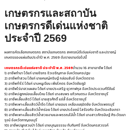
เกษตรกรและสถาบัน
เกษตรกรดีเด่นแห่งชาติ
ประจำปี 2569
ผลการคัดเลือกเกษตรกร สถาบันเกษตรกร สหกรณ์ดีเด่นแห่งชาติ และปราชญ์
เกษตรของแผ่นดินประจำปี พ.ศ. 2569 ดังรายนามต่อไปนี้
เกษตรกรดีเด่นแห่งชาติ
ประจำปี
พ.ศ.
2569
จำนวน
16
สาขาอาชีพ
ได้แก่
1)
อาชีพทำนา
ได้แก่
นายจิรกร
จิวเจริญกาล
จังหวัดนครปฐม
2)
อาชีพทำสวน
ได้แก่
นายคมญ์คริษฐ์
กล่อมสังข์
จังหวัดตราด
3)
อาชีพทำไร่
ได้แก่
นางหนูเรียน
เพียโคตร
จังหวัดชัยภูมิ
4)
อาชีพไร่นาสวนผสม
ได้แก่
นายประเสริฐ
ยุวกาฬกุล
จังหวัดประจวบคีรีขันธ์
5)
อาชีพปลูกหม่อนเลี้ยงไหม
ได้แก่
นางสมพร
แก้วคนตรง
จังหวัดราชบุรี
6)
อาชีพเลี้ยงสัตว์
ได้แก่
นายสุรศักดิ์
แซ่ลี้
จังหวัดราชบุรี
7)
อาชีพเพาะเลี้ยงสัตว์น้ำจืด
ได้แก่
นายอมร
เหลืองนฤมิตชัย
จังหวัดเพชรบุรี
8)
อาชีพเพาะเลี้ยงสัตว์น้ำกร่อย
ได้แก่
นายประโยชน์
โสรัจจกิจ
จังหวัดฉะเชิงเทรา
9)
อาชีพเพาะเลี้ยงสัตว์น้ำสวยงามและพรรณไม้น้ำ
ได้แก่
นางสาวภัทรนิษฐ์
ศิระวัฒนา
รุจน์
จังหวัดกาญจนบุรี
10)
อาชีพปลูกสวนป่า
ได้แก่
นายบุญธรรรม
ทับทิมศรี
จังหวัดนครสวรรค์