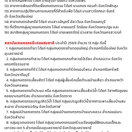
11)
สาขาบัญชีฟาร์ม
ได้แก่
นายสุริยา
ขันแก้ว
จังหวัดแพร่
12)
สาขาการพัฒนาที่ดินเพื่อเกษตรกรรม
ได้แก่
นางเกษร
ทองคำ
จังหวัดพัทลุง
13)
สาขาการปฏิบัติทางการเกษตรที่ดีสำหรับพืช
ได้แก่
นางสาวรัตฑณา
จันทร์
ดำ
จังหวัดเชียงใหม่
14)
สาขาเกษตรอินทรีย์
ได้แก่
นางสาวอัญชรี
อัสววิมล
จังหวัดนนทบุรี
15)
ที่ปรึกษากลุ่มยุวชนเกษตรกร
ได้แก่
นายมนตรี
วัดน้อย
จังหวัดนครปฐม
และ
16)
สมาชิกกลุ่มยุวชนเกษตรกร
ได้แก่
นายเพชรรัตน์
ม่วงสาย
จังหวัดนครสวรรค์
สถาบันเกษตรกรดีเด่นแห่งชาติ
ประจำปี 2569 จำนวน 13 กลุ่ม ดังนี้
1. กลุ่มเกษตรกรทำนา ได้แก่ กลุ่มเกษตรกรทำนาดอนใหญ่ อำเภอศรีเมืองใหม่ จังหวัด
อุบลราชธานี
2. กลุ่มเกษตรกรทำสวน ได้แก่ กลุ่มเกษตรกรทำสวนไม้เรียง อำเภอฉวาง จังหวัด
นครศรีธรรมราช
3. กลุ่มเกษตรกรทำไร่ ได้แก่ กลุ่มเกษตรกรทำไร่หนองโพรง อำเภอศรีมหาโพธิ
จังหวัดปราจีนบุรี
4. กลุ่มเกษตรกรเลี้ยงสัตว์ ได้แก่ กลุ่มผู้เลี้ยงโคเนื้อตำบลบ้านเสียว อำเภอนาหว้า
จังหวัดนครพนม
5. กลุ่มเกษตรกรทำประมง หรือ กลุ่มเกษตรกรเพาะเลี้ยงสัตว์น้ำ ได้แก่ วิสาหกิจชุมชน
หอยนางรมท่าโสม อำเภอเขาสมิง จังหวัดตราด
6. กลุ่มเกษตรกรแปรรูปสัตว์น้ำ ได้แก่ กลุ่มแปรรูปสัตว์น้ำจากการเพาะเลี้ยงบ้านสม
สะอาด อำเภอพรเจริญ จังหวัดบึงกาฬ
7. กลุ่มแม่บ้านเกษตรกร ได้แก่ กลุ่มแม่บ้านเกษตรกรบ้านเมาะหลวง อำเภอแม่เมาะ
จังหวัดลำปาง
8. กลุ่มยุวเกษตรกร ได้แก่ กลุ่มยุวเกษตรกรนอกโรงเรียนศูนย์ฝึกอบรมเด็กและ
เยาวชน เขต 5 อำเภอเมืองอุบลราชธานี จังหวัดอุบลราชธานี