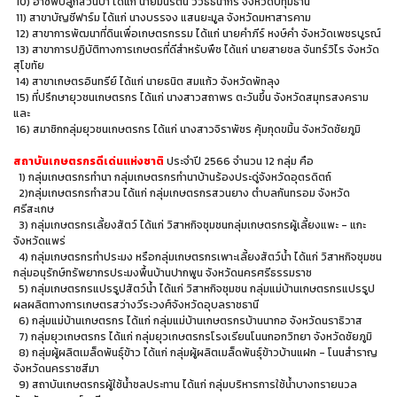
10) อาชีพปลูกสวนป่า ได้แก่ นายมนรัตน์ วิวิธธนากร จังหวัดปทุมธานี
11) สาขาบัญชีฟาร์ม ได้แก่ นางบรรจง แสนยะมูล จังหวัดมหาสารคาม
12) สาขาการพัฒนาที่ดินเพื่อเกษตรกรรม ได้แก่ นายคำภีร์ หงษ์คำ จังหวัดเพชรบูรณ์
13) สาขาการปฏิบัติทางการเกษตรที่ดีสำหรับพืช ได้แก่ นายสายชล จันทร์วิไร จังหวัด
สุโขทัย
14) สาขาเกษตรอินทรีย์ ได้แก่ นายธนิต สมแก้ว จังหวัดพัทลุง
15) ที่ปรึกษายุวชนเกษตรกร ได้แก่ นางสาวสถาพร ตะวันขึ้น จังหวัดสมุทรสงคราม
และ
16) สมาชิกกลุ่มยุวชนเกษตรกร ได้แก่ นางสาวจิราพัชร คุ้มกุดขมิ้น จังหวัดชัยภูมิ
สถาบันเกษตรกรดีเด่นแห่งชาติ
ประจำปี 2566 จำนวน 12 กลุ่ม คือ
1) กลุ่มเกษตรกรทำนา กลุ่มเกษตรกรทำนาบ้านร้องประดู่จังหวัดอุตรดิตถ์
2)กลุ่มเกษตรกรทำสวน ได้แก่ กลุ่มเกษตรกรสวนยาง ตำบลกันทรอม จังหวัด
ศรีสะเกษ
3) กลุ่มเกษตรกรเลี้ยงสัตว์ ได้แก่ วิสาหกิจชุมชนกลุ่มเกษตรกรผู้เลี้ยงแพะ - แกะ
จังหวัดแพร่
4) กลุ่มเกษตรกรทำประมง หรือกลุ่มเกษตรกรเพาะเลี้ยงสัตว์น้ำ ได้แก่ วิสาหกิจชุมชน
กลุ่มอนุรักษ์ทรัพยากรประมงพื้นบ้านปากพูน จังหวัดนครศรีธรรมราช
5) กลุ่มเกษตรกรแปรรูปสัตว์น้ำ ได้แก่ วิสาหกิจชุมชน กลุ่มแม่บ้านเกษตรกรแปรรูป
ผลผลิตทางการเกษตรสว่างวีระวงศ์จังหวัดอุบลราชธานี
6) กลุ่มแม่บ้านเกษตรกร ได้แก่ กลุ่มแม่บ้านเกษตรกรบ้านนากอ จังหวัดนราธิวาส
7) กลุ่มยุวเกษตรกร ได้แก่ กลุ่มยุวเกษตรกรโรงเรียนโนนกอกวิทยา จังหวัดชัยภูมิ
8) กลุ่มผู้ผลิตเมล็ดพันธุ์ข้าว ได้แก่ กลุ่มผู้ผลิตเมล็ดพันธุ์ข้าวบ้านแฝก - โนนสำราญ
จังหวัดนครราชสีมา
9) สถาบันเกษตรกรผู้ใช้น้ำชลประทาน ได้แก่ กลุ่มบริหารการใช้น้ำบางทรายนวล