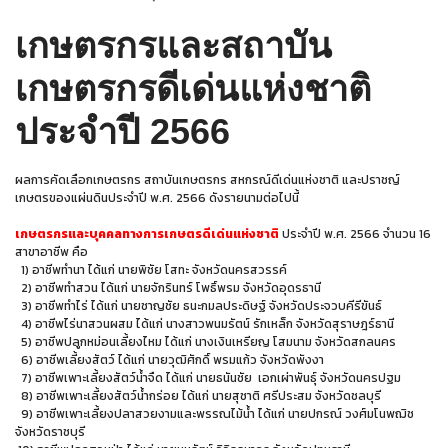
เกษตรกรและสถาบัน
เกษตรกรดีเด่นแห่งชาติ
ประจำปี 2566
ผลการคัดเลือกเกษตรกร สถาบันเกษตรกร สหกรณ์ดีเด่นแห่งชาติ และปราชญ์
เกษตรของแผ่นดินประจำปี พ.ศ. 2566 ดังรายนามต่อไปนี้
เกษตรกรและบุคคลทางการเกษตรดีเด่นแห่งชาติ
ประจำปี พ.ศ. 2566 จำนวน 16
สาขาอาชีพ คือ
1) อาชีพทำนา ได้แก่ นายพิชัย โสทะ จังหวัดนครสวรรค์
2) อาชีพทำสวน ได้แก่ นายจักรินทร์ โพธิ์พรม จังหวัดอุดรธานี
3) อาชีพทำไร่ ได้แก่ นายชาญชัย ธนะกมลประดิษฐ์ จังหวัดประจวบคีรีขันธ์
4) อาชีพไร่นาสวนผสม ได้แก่ นางสาวพนมรัตน์ รักเหล็ก จังหวัดสุราษฎร์ธานี
5) อาชีพปลูกหม่อนเลี้ยงไหม ได้แก่ นางเงินเหรียญ โสมนาม จังหวัดสกลนคร
6) อาชีพเลี้ยงสัตว์ ได้แก่ นายวุฒิศักดิ์ พรมแก้ว จังหวัดพังงา
7) อาชีพเพาะเลี้ยงสัตว์น้ำจืด ได้แก่ นายธนันชัย เอกเผ่าพันธุ์ จังหวัดนครปฐม
8) อาชีพเพาะเลี้ยงสัตว์น้ำกร่อย ได้แก่ นายสุชาติ ศรีประสม จังหวัดชลบุรี
9) อาชีพเพาะเลี้ยงปลาสวยงามและพรรณไม้น้ำ ได้แก่ นายปกรณ์ วงศ์มโนพฌิช
จังหวัดราชบุรี