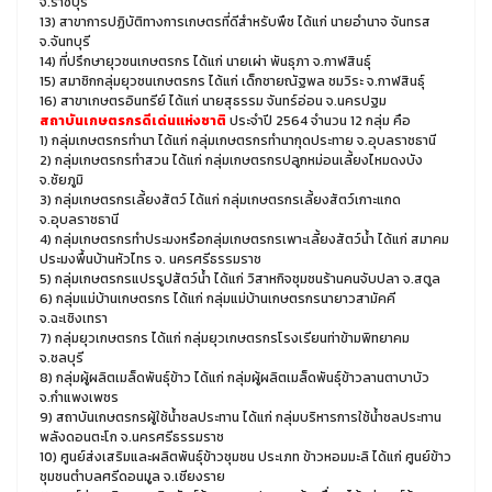
จ.ราชบุรี
13) สาขาการปฏิบัติทางการเกษตรที่ดีสำหรับพืช ได้แก่ นายอำนาจ จันทรส
จ.จันทบุรี
14) ที่ปรึกษายุวชนเกษตรกร ได้แก่ นายเผ่า พันธุภา จ.กาฬสินธุ์
15) สมาชิกกลุ่มยุวชนเกษตรกร ได้แก่ เด็กชายณัฐพล ชมวิระ จ.กาฬสินธุ์
16) สาขาเกษตรอินทรีย์ ได้แก่ นายสุธรรม จันทร์อ่อน จ.นครปฐม
สถาบันเกษตรกรดีเด่นแห่งชาติ
ประจำปี 2564 จำนวน 12 กลุ่ม คือ
1) กลุ่มเกษตรกรทำนา ได้แก่ กลุ่มเกษตรกรทำนากุดประทาย จ.อุบลราชธานี
2) กลุ่มเกษตรกรทำสวน ได้แก่ กลุ่มเกษตรกรปลูกหม่อนเลี้ยงไหมดงบัง
จ.ชัยภูมิ
3) กลุ่มเกษตรกรเลี้ยงสัตว์ ได้แก่ กลุ่มเกษตรกรเลี้ยงสัตว์เกาะแกด
จ.อุบลราชธานี
4) กลุ่มเกษตรกรทำประมงหรือกลุ่มเกษตรกรเพาะเลี้ยงสัตว์น้ำ ได้แก่ สมาคม
ประมงพื้นบ้านหัวไทร จ. นครศรีธรรมราช
5) กลุ่มเกษตรกรแปรรูปสัตว์น้ำ ได้แก่ วิสาหกิจชุมชนร้านคนจับปลา จ.สตูล
6) กลุ่มแม่บ้านเกษตรกร ได้แก่ กลุ่มแม่บ้านเกษตรกรนายาวสามัคคี
จ.ฉะเชิงเทรา
7) กลุ่มยุวเกษตรกร ได้แก่ กลุ่มยุวเกษตรกรโรงเรียนท่าข้ามพิทยาคม
จ.ชลบุรี
8) กลุ่มผู้ผลิตเมล็ดพันธุ์ข้าว ได้แก่ กลุ่มผู้ผลิตเมล็ดพันธุ์ข้าวลานตาบาบัว
จ.กําแพงเพชร
9) สถาบันเกษตรกรผู้ใช้น้ำชลประทาน ได้แก่ กลุ่มบริหารการใช้น้ำชลประทาน
พลังดอนตะโก จ.นครศรีธรรมราช
10) ศูนย์ส่งเสริมและผลิตพันธุ์ข้าวชุมชน ประเภท ข้าวหอมมะลิ ได้แก่ ศูนย์ข้าว
ชุมชนตำบลศรีดอนมูล จ.เชียงราย