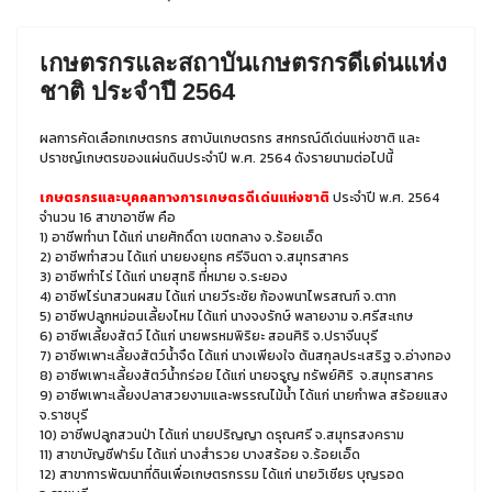
เกษตรกรและสถาบันเกษตรกรดีเด่นแห่ง
ชาติ ประจำปี 2564
ผลการคัดเลือกเกษตรกร สถาบันเกษตรกร สหกรณ์ดีเด่นแห่งชาติ และ
ปราชญ์เกษตรของแผ่นดินประจำปี พ.ศ. 2564 ดังรายนามต่อไปนี้
เกษตรกรและบุคคลทางการเกษตรดีเด่นแห่งชาติ
ประจำปี พ.ศ. 2564
จำนวน 16 สาขาอาชีพ คือ
1) อาชีพทำนา ได้แก่ นายศักดิ์ดา เขตกลาง จ.ร้อยเอ็ด
2) อาชีพทำสวน ได้แก่ นายยงยุทธ ศรีจินดา จ.สมุทรสาคร
3) อาชีพทำไร่ ได้แก่ นายสุทธิ ที่หมาย จ.ระยอง
4) อาชีพไร่นาสวนผสม ได้แก่ นายวีระชัย ก้องพนาไพรสณฑ์ จ.ตาก
5) อาชีพปลูกหม่อนเลี้ยงไหม ได้แก่ นางจงรักษ์ พลายงาม จ.ศรีสะเกษ
6) อาชีพเลี้ยงสัตว์ ได้แก่ นายพรหมพิริยะ สอนศิริ จ.ปราจีนบุรี
7) อาชีพเพาะเลี้ยงสัตว์น้ำจืด ได้แก่ นางเพียงใจ ต้นสกุลประเสริฐ จ.อ่างทอง
8) อาชีพเพาะเลี้ยงสัตว์น้ำกร่อย ได้แก่ นายจรูญ ทรัพย์ศิริ จ.สมุทรสาคร
9) อาชีพเพาะเลี้ยงปลาสวยงามและพรรณไม้น้ำ ได้แก่ นายกำพล สร้อยแสง
จ.ราชบุรี
10) อาชีพปลูกสวนป่า ได้แก่ นายปริญญา ดรุณศรี จ.สมุทรสงคราม
11) สาขาบัญชีฟาร์ม ได้แก่ นางสำรวย บางสร้อย จ.ร้อยเอ็ด
12) สาขาการพัฒนาที่ดินเพื่อเกษตรกรรม ได้แก่ นายวิเชียร บุญรอด