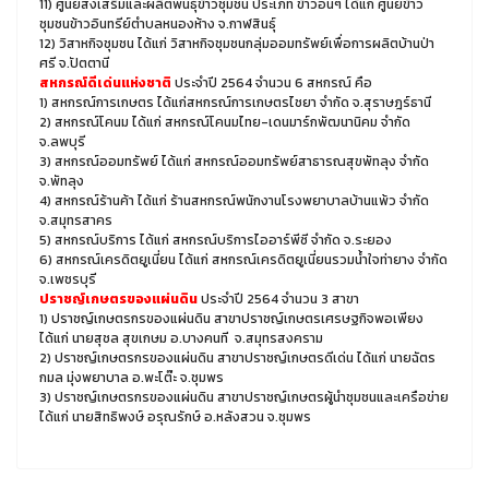
11) ศูนย์ส่งเสริมและผลิตพันธุ์ข้าวชุมชน ประเภท ข้าวอื่นๆ ได้แก่ ศูนย์ข้าว
ชุมชนข้าวอินทรีย์ตำบลหนองห้าง จ.กาฬสินธุ์
12) วิสาหกิจชุมชน ได้แก่ วิสาหกิจชุมชนกลุ่มออมทรัพย์เพื่อการผลิตบ้านป่า
ศรี จ.ปัตตานี
สหกรณ์ดีเด่นแห่งชาติ
ประจำปี 2564 จำนวน 6 สหกรณ์ คือ
1) สหกรณ์การเกษตร ได้แก่สหกรณ์การเกษตรไชยา จํากัด จ.สุราษฎร์ธานี
2) สหกรณ์โคนม ได้แก่ สหกรณ์โคนมไทย-เดนมาร์กพัฒนานิคม จํากัด
จ.ลพบุรี
3) สหกรณ์ออมทรัพย์ ได้แก่ สหกรณ์ออมทรัพย์สาธารณสุขพัทลุง จํากัด
จ.พัทลุง
4) สหกรณ์ร้านค้า ได้แก่ ร้านสหกรณ์พนักงานโรงพยาบาลบ้านแพ้ว จํากัด
จ.สมุทรสาคร
5) สหกรณ์บริการ ได้แก่ สหกรณ์บริการไออาร์พีซี จำกัด จ.ระยอง
6) สหกรณ์เครดิตยูเนี่ยน ได้แก่ สหกรณ์เครดิตยูเนี่ยนรวมน้ำใจท่ายาง จํากัด
จ.เพชรบุรี
ปราชญ์เกษตรของแผ่นดิน
ประจำปี 2564 จำนวน 3 สาขา
1) ปราชญ์เกษตรกรของแผ่นดิน สาขาปราชญ์เกษตรเศรษฐกิจพอเพียง
ได้แก่ นายสุชล สุขเกษม อ.บางคนที จ.สมุทรสงคราม
2) ปราชญ์เกษตรกรของแผ่นดิน สาขาปราชญ์เกษตรดีเด่น ได้แก่ นายฉัตร
กมล มุ่งพยาบาล อ.พะโต๊ะ จ.ชุมพร
3) ปราชญ์เกษตรกรของแผ่นดิน สาขาปราชญ์เกษตรผู้นำชุมชนและเครือข่าย
ได้แก่ นายสิทธิพงษ์ อรุณรักษ์ อ.หลังสวน จ.ชุมพร