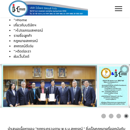
">
Home
เกี่ยวกับบริษัทฯ
">
โปรแกรมสหกรณ์
รายชื่อลูกค้า
กฎหมายสหกรณ์
สหกรณ์ดีเด่น
">
ติดต่อเรา
ผังเว็บไซต์
นำเสนอเนื้อหาของ "กฏกระทรวงตาม พ.ร.บ.สหกรณ์ " ซึ่งเป็นกฏหมายที่ออกบังคับ