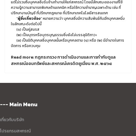
แต่ไม่รวมถึงบุคคลซึ่งรับจ้างทำงานให้แก่สหกรณ์ โดยมีลักษณะของงานที่ใช้
ความรู้ความสามารถพิเศษด้านเทคนิค หรือใช้ความชำนาญเฉพาะด้าน เช่น ที่
ปรึกษางานบัญชี ที่ปรึกษากฎหมาย ที่ปรึกษาเทคโนโลยีสารสนเทศ
“
ผู้ซึ่งเกี่ยวข้อง
” หมายความว่า บุคคลซึ่งมีความสัมพันธ์กับอีกบุคคลหนึ่ง
ในลักษณะดังต่อไปนี้
(๑) เป็นคู่สมรส
(๒) เป็นบุตรหรือบุตรบุญธรรมซึ่งยังไม่บรรลุนิติภาวะ
(๓) เป็นนิติบุคคลซึ่งบุคคลนั้นหรือบุคคลตาม (๑) หรือ (๒) มีอำนาจในการ
จัดการ หรือควบคุม
Read more: กฎกระทรวง การดำเนินงานและการกำกับดูแล
สหกรณ์ออมทรัพย์และสหกรณ์เครดิตยูเนี่ยน พ.ศ. ๒๕๖๔
--- Main Menu
เกี่ยวกับบริษัท
โปรแกรมสหกรณ์