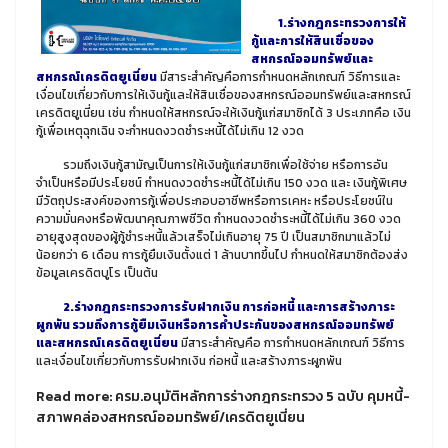
1.ร่างกฎกระทรวงการให้
กู้และการให้สินเชื่อของ
สหกรณ์ออมทรัพย์และ
สหกรณ์เครดิตยูเนี่ยน
มีสาระสำคัญคือการกำหนดหลักเกณฑ์ วิธีการและ
เงื่อนไขเกี่ยวกับการให้เงินกู้และให้สินเชื่อของสหกรณ์ออมทรัพย์และสหกรณ์
เครดิตยูเนี่ยน เช่น กำหนดให้สหกรณ์จะให้เงินกู้แก่สมาชิกได้ 3 ประเภทคือ เงิน
กู้เพื่อเหตุฉุกเฉิน จะกำหนดงวดชำระหนี้ได้ไม่เกิน 12 งวด
รวมถึงเงินกู้สามัญเป็นการให้เงินกู้แก่สมาชิกเพื่อใช้จ่าย หรือการอัน
จำเป็นหรือมีประโยชน์ กำหนดงวดชำระหนี้ได้ไม่เกิน 150 งวด และ เงินกู้พิเศษ
มีวัตถุประสงค์ของการกู้เพื่อประกอบอาชีพหรือการเคหะ หรือประโยชน์ใน
ความมั่นคงหรือพัฒนาคุณภาพชีวิต กำหนดงวดชำระหนี้ได้ไม่เกิน 360 งวด
อายุสูงสุดของผู้กู้ชำระหนี้แล้วเสร็จไม่เกินอายุ 75 ปี เป็นสมาชิกมาแล้วไม่
น้อยกว่า 6 เดือน การกู้ยืมเงินตั้งแต่ 1 ล้านบาทขึ้นไป กำหนดให้สมาชิกต้องส่ง
ข้อมูลเครดิตบูโร เป็นต้น
2.ร่างกฎกระทรวงการรับฝากเงิน การก่อหนี้ และการสร้างภาระ
ผูกพัน รวมถึงการกู้ยืมเงินหรือการค้ำประกันของสหกรณ์ออมทรัพย์
และสหกรณ์เครดิตยูเนี่ยน
มีสาระสำคัญคือ การกำหนดหลักเกณฑ์ วิธีการ
และเงื่อนไขเกี่ยวกับการรับฝากเงิน ก่อหนี้ และสร้างภาระผูกพัน
Read more: ครม.อนุมัติหลักการร่างกฎกระทรวง 5 ฉบับ คุมหนี้-
สภาพคล่องสหกรณ์ออมทรัพย์/เครดิตยูเนี่ยน