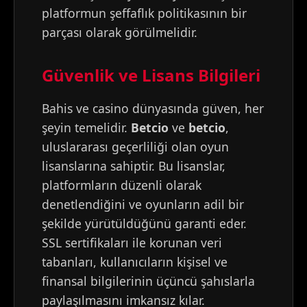
platformun şeffaflık politikasının bir
parçası olarak görülmelidir.
Güvenlik ve Lisans Bilgileri
Bahis ve casino dünyasında güven, her
şeyin temelidir.
Betcio
ve
betcio
,
uluslararası geçerliliği olan oyun
lisanslarına sahiptir. Bu lisanslar,
platformların düzenli olarak
denetlendiğini ve oyunların adil bir
şekilde yürütüldüğünü garanti eder.
SSL sertifikaları ile korunan veri
tabanları, kullanıcıların kişisel ve
finansal bilgilerinin üçüncü şahıslarla
paylaşılmasını imkansız kılar.