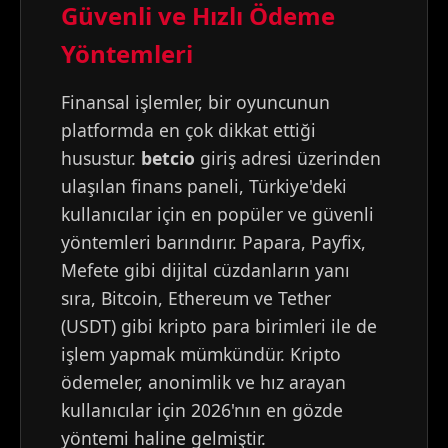
Güvenli ve Hızlı Ödeme
Yöntemleri
Finansal işlemler, bir oyuncunun
platformda en çok dikkat ettiği
husustur.
betcio
giriş adresi üzerinden
ulaşılan finans paneli, Türkiye'deki
kullanıcılar için en popüler ve güvenli
yöntemleri barındırır. Papara, Payfix,
Mefete gibi dijital cüzdanların yanı
sıra, Bitcoin, Ethereum ve Tether
(USDT) gibi kripto para birimleri ile de
işlem yapmak mümkündür. Kripto
ödemeler, anonimlik ve hız arayan
kullanıcılar için 2026'nın en gözde
yöntemi haline gelmiştir.