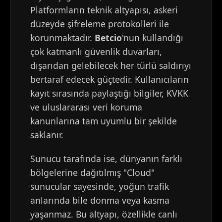
Platformların teknik altyapısı, askeri
düzeyde şifreleme protokolleri ile
korunmaktadır.
Betcio
'nun kullandığı
çok katmanlı güvenlik duvarları,
dışarıdan gelebilecek her türlü saldırıyı
bertaraf edecek güçtedir. Kullanıcıların
kayıt sırasında paylaştığı bilgiler, KVKK
ve uluslararası veri koruma
kanunlarına tam uyumlu bir şekilde
saklanır.
Sunucu tarafında ise, dünyanın farklı
bölgelerine dağıtılmış "Cloud"
sunucular sayesinde, yoğun trafik
anlarında bile donma veya kasma
yaşanmaz. Bu altyapı, özellikle canlı