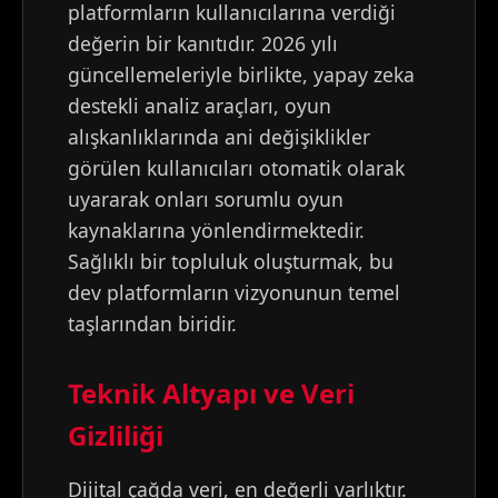
platformların kullanıcılarına verdiği
değerin bir kanıtıdır. 2026 yılı
güncellemeleriyle birlikte, yapay zeka
destekli analiz araçları, oyun
alışkanlıklarında ani değişiklikler
görülen kullanıcıları otomatik olarak
uyararak onları sorumlu oyun
kaynaklarına yönlendirmektedir.
Sağlıklı bir topluluk oluşturmak, bu
dev platformların vizyonunun temel
taşlarından biridir.
Teknik Altyapı ve Veri
Gizliliği
Dijital çağda veri, en değerli varlıktır.