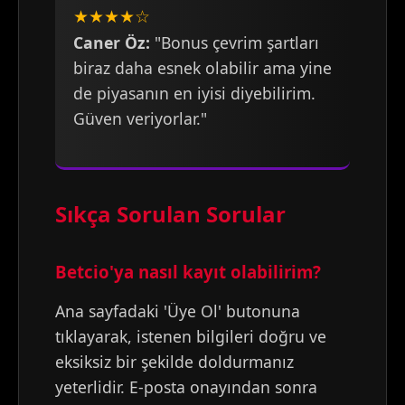
★★★★☆
Caner Öz:
"Bonus çevrim şartları
biraz daha esnek olabilir ama yine
de piyasanın en iyisi diyebilirim.
Güven veriyorlar."
Sıkça Sorulan Sorular
Betcio'ya nasıl kayıt olabilirim?
Ana sayfadaki 'Üye Ol' butonuna
tıklayarak, istenen bilgileri doğru ve
eksiksiz bir şekilde doldurmanız
yeterlidir. E-posta onayından sonra