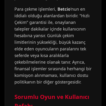
Para çekme işlemleri,
Betcio
'nun en
iddialı olduğu alanlardan biridir. "Hızlı
Çekim" garantisi ile, onaylanan
talepler dakikalar içinde kullanıcının
hesabına yansır. Günlük çekim
limitlerinin yüksekliği, büyük kazanç
elde eden oyuncuların paralarını tek
seferde veya kısa aralıklarla
çekebilmelerine olanak tanır. Ayrıca,
finansal işlemler sırasında herhangi bir
komisyon alınmaması, kullanıcı dostu
politikanın bir diğer göstergesidir.
Sorumlu Oyun ve Kullanıcı
Refahı