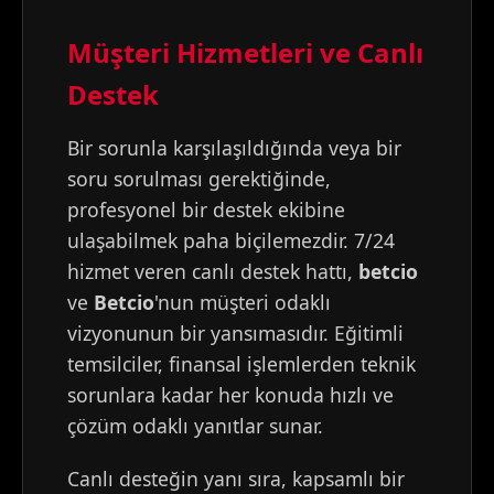
Müşteri Hizmetleri ve Canlı
Destek
Bir sorunla karşılaşıldığında veya bir
soru sorulması gerektiğinde,
profesyonel bir destek ekibine
ulaşabilmek paha biçilemezdir. 7/24
hizmet veren canlı destek hattı,
betcio
ve
Betcio
'nun müşteri odaklı
vizyonunun bir yansımasıdır. Eğitimli
temsilciler, finansal işlemlerden teknik
sorunlara kadar her konuda hızlı ve
çözüm odaklı yanıtlar sunar.
Canlı desteğin yanı sıra, kapsamlı bir