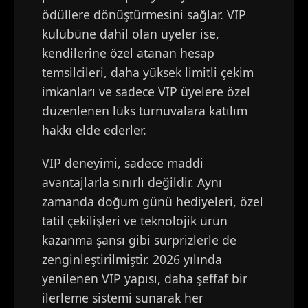
ödüllere dönüştürmesini sağlar. VIP
kulübüne dahil olan üyeler ise,
kendilerine özel atanan hesap
temsilcileri, daha yüksek limitli çekim
imkanları ve sadece VIP üyelere özel
düzenlenen lüks turnuvalara katılım
hakkı elde ederler.
VIP deneyimi, sadece maddi
avantajlarla sınırlı değildir. Aynı
zamanda doğum günü hediyeleri, özel
tatil çekilişleri ve teknolojik ürün
kazanma şansı gibi sürprizlerle de
zenginleştirilmiştir. 2026 yılında
yenilenen VIP yapısı, daha şeffaf bir
ilerleme sistemi sunarak her