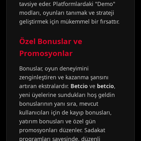
tavsiye eder. Platformlardaki "Demo"
modları, oyunları tanımak ve strateji
geliştirmek için mükemmel bir fırsattır.
Özel Bonuslar ve
Promosyonlar
Bonuslar, oyun deneyimini
zenginleştiren ve kazanma şansını
artıran ekstralardır.
Betcio
ve
betcio
,
yeni üyelerine sundukları hoş geldin
bonuslarının yanı sıra, mevcut
kullanıcıları için de kayıp bonusları,
yatırım bonusları ve özel gün
promosyonları düzenler. Sadakat
programları sayesinde, düzenli