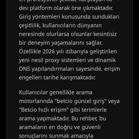
dev platform olarak öne çıkmaktadır.
Giriş yöntemleri konusunda sundukları
çeşitlilik, kullanıcıların dünyanın
neresinde olurlarsa olsunlar kesintisiz
bir deneyim yaşamalarını sağlar.
Özellikle 2026 yılı itibarıyla geliştirilen
yeni nesil proxy sistemleri ve dinamik
DNS yapılandırmaları sayesinde, erişim
engelleri tarihe karışmaktadır.
Kullanıcılar genellikle arama
motorlarında "betcio güncel giriş" veya
"Betcio hızlı erişim" gibi terimlerle
arama yapmaktadır. Bu rehber, bu
aramaların en doğru ve güvenli
sonuçlarını sunmak amacıyla