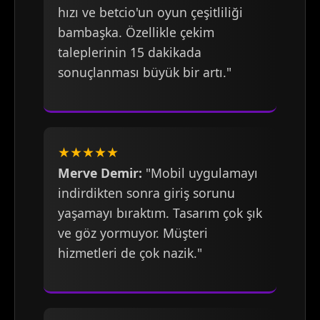
hızı ve betcio'un oyun çeşitliliği
bambaşka. Özellikle çekim
taleplerinin 15 dakikada
sonuçlanması büyük bir artı."
★★★★★
Merve Demir:
"Mobil uygulamayı
indirdikten sonra giriş sorunu
yaşamayı bıraktım. Tasarım çok şık
ve göz yormuyor. Müşteri
hizmetleri de çok nazik."