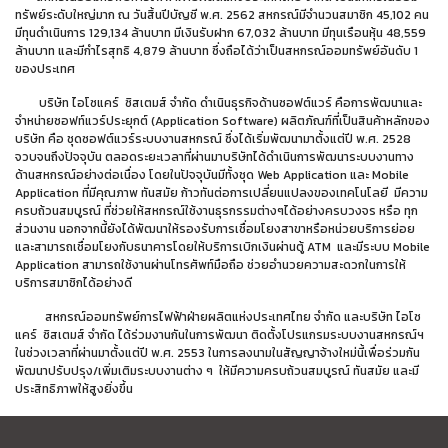
ทรัพย์ระดับใหญ่มาก ณ วันสิ้นปีบัญชี พ.ศ. 2562 สหกรณ์มีจำนวนสมาชิก 45,102 คน
มีทุนดำเนินการ 129,134 ล้านบาท มีเงินรับฝาก 67,032 ล้านบาท มีทุนเรือนหุ้น 48,559
ล้านบาท และมีกำไรสุทธิ 4,879 ล้านบาท ซึ่งถือได้ว่าเป็นสหกรณ์ออมทรัพย์อันดับ 1
ของประเทศ
บริษัท ไอโซแคร์ ซิสเตมส์ จำกัด ดำเนินธุรกิจด้านซอฟต์แวร์ คือการพัฒนาและ
จำหน่ายซอฟท์แวร์ประยุกต์ (Application Software) ผลิตภัณฑ์ที่เป็นสินค้าหลักของ
บริษัท คือ ชุดซอฟต์แวร์ระบบงานสหกรณ์ ซึ่งได้เริ่มพัฒนามาตั้งแต่ปี พ.ศ. 2528
จวบจนถึงปัจจุบัน ตลอดระยะเวลาที่ผ่านมาบริษัทได้ดำเนินการพัฒนาระบบงานทาง
ด้านสหกรณ์อย่างต่อเนื่อง โดยในปัจจุบันมีทั้งชุด Web Application และ Mobile
Application ที่มีคุณภาพ ทันสมัย ก้าวทันต่อการเปลี่ยนแปลงของเทคโนโลยี มีความ
ครบถ้วนสมบูรณ์ ที่ช่วยให้สหกรณ์ใช้งานธุรกรรมต่างๆได้อย่างครบวงจร หรือ ทุก
ส่วนงาน นอกจากนี้ยังได้พัฒนาให้รองรับการเชื่อมโยงสาขาหรือหน่วยบริการย่อย
และสามารถเชื่อมโยงกับธนาคารโดยให้บริการเบิกเงินผ่านตู้ ATM และมีระบบ Mobile
Application สามารถใช้งานผ่านโทรศัพท์มือถือ ช่วยอำนวยความสะดวกในการให้
บริการสมาชิกได้อย่างดี
สหกรณ์ออมทรัพย์การไฟฟ้าฝ่ายผลิตแห่งประเทศไทย จำกัด และบริษัท ไอโซ
แคร์ ซิสเตมส์ จำกัด ได้ร่วมงานกันในการพัฒนา ติดตั้งโปรแกรมระบบงานสหกรณ์ฯ
ในช่วงเวลาที่ผ่านมาตั้งแต่ปี พ.ศ. 2553 ในการลงนามในสัญญาจ้างใหม่นี้เพื่อร่วมกัน
พัฒนาปรับปรุง/เพิ่มเติมระบบงานต่าง ๆ ให้มีความครบถ้วนสมบูรณ์ ทันสมัย และมี
ประสิทธิภาพให้สูงยิ่งขึ้น