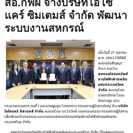
สอ.กฟผ จ้างบริษัทไอโซ
แคร์ ซิมเตมส์ จำกัด พัฒนา
ระบบงานสหกรณ์
เมื่อวันที่ 27 ตุลาคม
พ.ศ. 2563 ได้มีพิธี
ลงนามในสัญญา
จ้างฯ ระหว่าง
สหกรณ์ออมทรัพย์
การไฟฟ้าฝ่ายผลิต
แห่งประเทศไทย
จำกัด
ลงนามโดย
นายชาติชาย โรจน
รัตนางกูร รอง
ประธานกรรมการ คนที่ 1 และนายพูนสุข โตชนาการ กรรมการผู้จัดการใหญ่ จ้าง
บริษัท
ไอโซแคร์ ซิสเตมส์ จำกัด
ลงนามโดย ดร.โกวิทย์ เจนครองธรรม กรรมการผู้จัดการ
เพื่อพัฒนาโปรแกรมระบบงานของสหกรณ์ออมทรัพย์การไฟฟ้าฝ่ายผลิตแห่ง
ประเทศไทย จำกัด
สหกรณ์ออมทรัพย์การไฟฟ้าฝ่ายผลิตแห่งประเทศไทย จำกัด เป็นสหกรณ์ออม