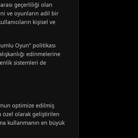
rarası geçerliliği olan
ni ve oyunların adil bir
llanıcıların kişisel ve
orumlu Oyun" politikası
 alışkanlığı edinmelerine
enlik sistemleri de
'nun optimize edilmiş
özel olarak geliştirilen
lama kullanmanın en büyük