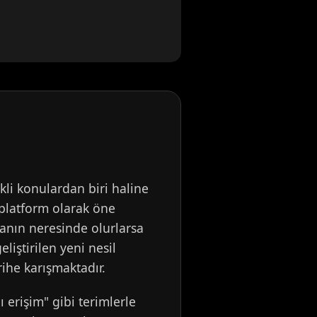
kli konulardan biri haline
v platform olarak öne
yanın neresinde olurlarsa
eliştirilen yeni nesil
ihe karışmaktadır.
ı erişim" gibi terimlerle