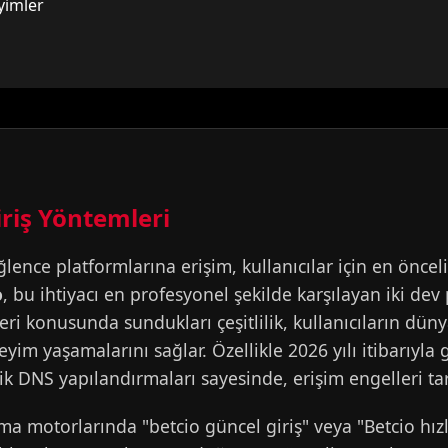
yimler
iriş Yöntemleri
ence platformlarına erişim, kullanıcılar için en önceli
o
, bu ihtiyacı en profesyonel şekilde karşılayan iki de
eri konusunda sundukları çeşitlilik, kullanıcıların dün
eyim yaşamalarını sağlar. Özellikle 2026 yılı itibarıyla g
ik DNS yapılandırmaları sayesinde, erişim engelleri tar
ama motorlarında "betcio güncel giriş" veya "Betcio hızl