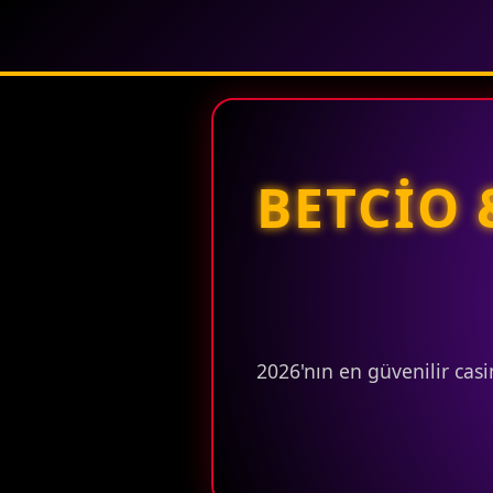
BETCIO 
2026'nın en güvenilir cas