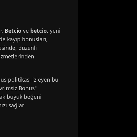
r.
Betcio
ve
betcio
, yeni
 de kayıp bonusları,
esinde, düzenli
hizmetlerinden
us politikası izleyen bu
evrimsiz Bonus"
arak büyük beğeni
ızı sağlar.