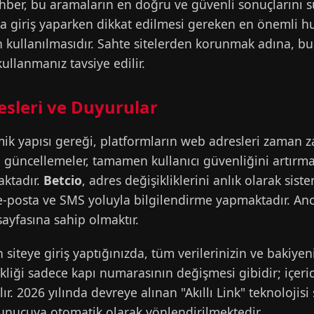
hber, bu aramaların en doğru ve güvenli sonuçlarını
ara giriş yaparken dikkat edilmesi gereken en önemli h
in kullanılmasıdır. Sahte sitelerden korunmak adına, b
ullanmanız tavsiye edilir.
esleri ve Duyurular
mik yapısı gereği, platformların web adresleri zaman 
 güncellemeler, tamamen kullanıcı güvenliğini artırmak
ktadır.
Betcio
, adres değişikliklerini anlık olarak sis
 e-posta ve SMS yoluyla bilgilendirme yapmaktadır. Anc
ayfasına sahip olmaktır.
 siteye giriş yaptığınızda, tüm verilerinizin ve bakiy
ikliği sadece kapı numarasının değişmesi gibidir; içeri
ır. 2026 yılında devreye alınan "Akıllı Link" teknolojisi
sunucuya otomatik olarak yönlendirilmektedir.