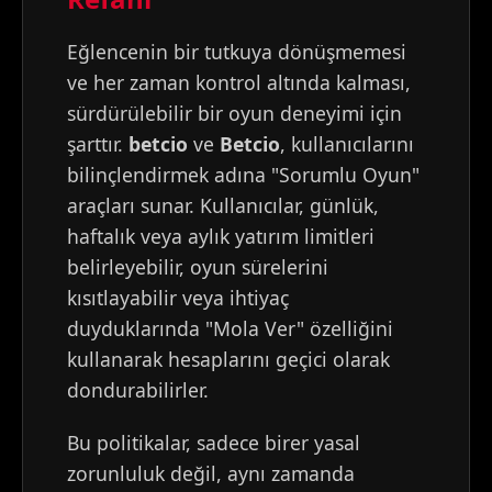
Eğlencenin bir tutkuya dönüşmemesi
ve her zaman kontrol altında kalması,
sürdürülebilir bir oyun deneyimi için
şarttır.
betcio
ve
Betcio
, kullanıcılarını
bilinçlendirmek adına "Sorumlu Oyun"
araçları sunar. Kullanıcılar, günlük,
haftalık veya aylık yatırım limitleri
belirleyebilir, oyun sürelerini
kısıtlayabilir veya ihtiyaç
duyduklarında "Mola Ver" özelliğini
kullanarak hesaplarını geçici olarak
dondurabilirler.
Bu politikalar, sadece birer yasal
zorunluluk değil, aynı zamanda