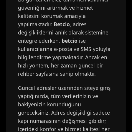
güvenliğini artırmak ve hizmet
kalitesini korumak amacıyla
yapılmaktadır.
Betcio
, adres
değişikliklerini anlık olarak sistemine
entegre ederken,
betcio
ise
kullanıcılarına e-posta ve SMS yoluyla
bilgilendirme yapmaktadır. Ancak en
hızlı yöntem, her zaman güncel bir
rehber sayfasına sahip olmaktır.
Güncel adresler üzerinden siteye giriş
yaptığınızda, tüm verilerinizin ve
bakiyenizin korunduğunu
göreceksiniz. Adres değişikliği sadece
kapı numarasının değişmesi gibidir;
içerideki konfor ve hizmet kalitesi her