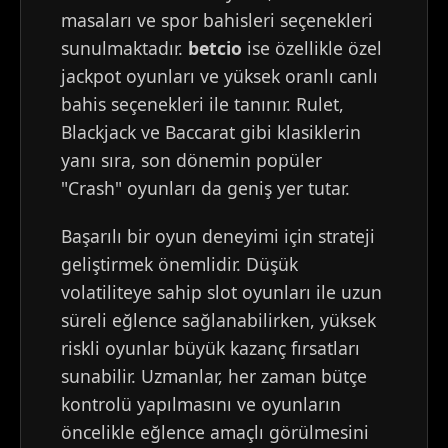
masaları ve spor bahisleri seçenekleri
sunulmaktadır.
betcio
ise özellikle özel
jackpot oyunları ve yüksek oranlı canlı
bahis seçenekleri ile tanınır. Rulet,
Blackjack ve Baccarat gibi klasiklerin
yanı sıra, son dönemin popüler
"Crash" oyunları da geniş yer tutar.
Başarılı bir oyun deneyimi için strateji
geliştirmek önemlidir. Düşük
volatiliteye sahip slot oyunları ile uzun
süreli eğlence sağlanabilirken, yüksek
riskli oyunlar büyük kazanç fırsatları
sunabilir. Uzmanlar, her zaman bütçe
kontrolü yapılmasını ve oyunların
öncelikle eğlence amaçlı görülmesini