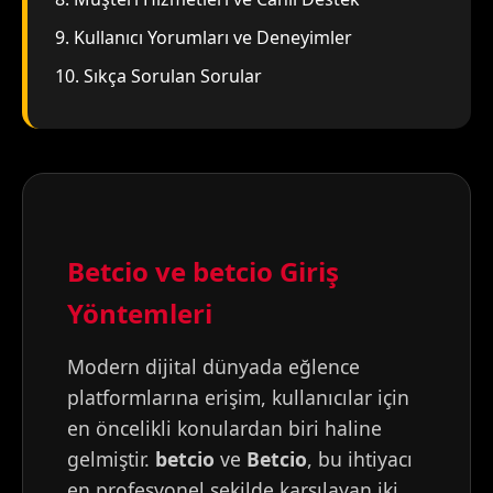
9. Kullanıcı Yorumları ve Deneyimler
10. Sıkça Sorulan Sorular
Betcio ve betcio Giriş
Yöntemleri
Modern dijital dünyada eğlence
platformlarına erişim, kullanıcılar için
en öncelikli konulardan biri haline
gelmiştir.
betcio
ve
Betcio
, bu ihtiyacı
en profesyonel şekilde karşılayan iki