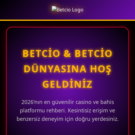
BETCIO & BETCIO
DÜNYASINA HOŞ
GELDINIZ
2026'nın en güvenilir casino ve bahis
platformu rehberi. Kesintisiz erişim ve
benzersiz deneyim için doğru yerdesiniz.