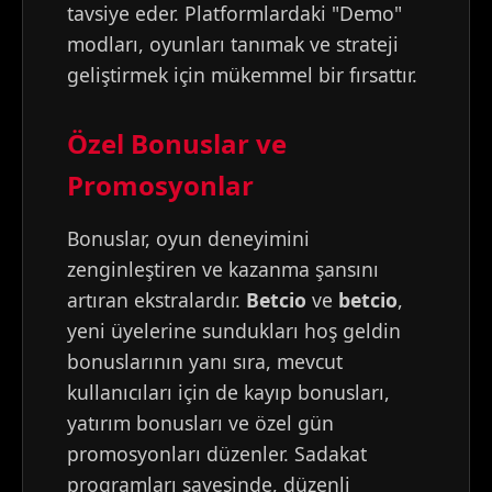
tavsiye eder. Platformlardaki "Demo"
modları, oyunları tanımak ve strateji
geliştirmek için mükemmel bir fırsattır.
Özel Bonuslar ve
Promosyonlar
Bonuslar, oyun deneyimini
zenginleştiren ve kazanma şansını
artıran ekstralardır.
Betcio
ve
betcio
,
yeni üyelerine sundukları hoş geldin
bonuslarının yanı sıra, mevcut
kullanıcıları için de kayıp bonusları,
yatırım bonusları ve özel gün
promosyonları düzenler. Sadakat
programları sayesinde, düzenli