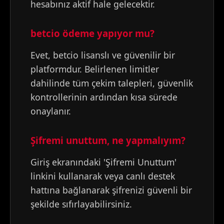
hesabınız aktif hale gelecektir.
betcio ödeme yapıyor mu?
Evet, betcio lisanslı ve güvenilir bir
platformdur. Belirlenen limitler
dahilinde tüm çekim talepleri, güvenlik
kontrollerinin ardından kısa sürede
onaylanır.
Şifremi unuttum, ne yapmalıyım?
Giriş ekranındaki 'Şifremi Unuttum'
linkini kullanarak veya canlı destek
hattına bağlanarak şifrenizi güvenli bir
şekilde sıfırlayabilirsiniz.