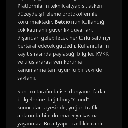
Platformların teknik altyapısı, askeri
düzeyde şifreleme protokolleri ile
korunmaktadır.
Betcio
'nun kullandığı
çok katmanlı güvenlik duvarları,
dışarıdan gelebilecek her türlü saldırıyı
bertaraf edecek güçtedir. Kullanıcıların
kayıt sırasında paylaştığı bilgiler, KVKK
ve uluslararası veri koruma
kanunlarına tam uyumlu bir şekilde
saklanır.
Sunucu tarafında ise, dünyanın farklı
bölgelerine dağıtılmış "Cloud"
sunucular sayesinde, yoğun trafik
anlarında bile donma veya kasma
yaşanmaz. Bu altyapı, özellikle canlı