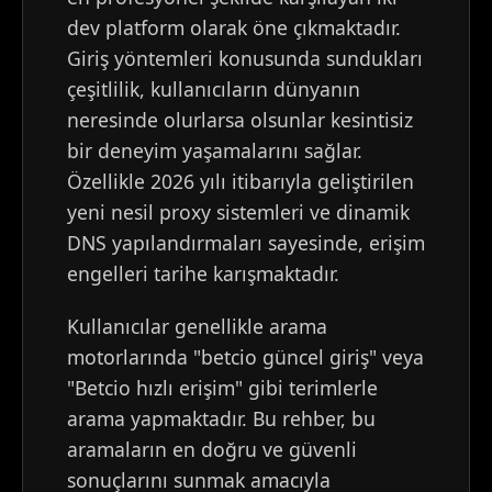
dev platform olarak öne çıkmaktadır.
Giriş yöntemleri konusunda sundukları
çeşitlilik, kullanıcıların dünyanın
neresinde olurlarsa olsunlar kesintisiz
bir deneyim yaşamalarını sağlar.
Özellikle 2026 yılı itibarıyla geliştirilen
yeni nesil proxy sistemleri ve dinamik
DNS yapılandırmaları sayesinde, erişim
engelleri tarihe karışmaktadır.
Kullanıcılar genellikle arama
motorlarında "betcio güncel giriş" veya
"Betcio hızlı erişim" gibi terimlerle
arama yapmaktadır. Bu rehber, bu
aramaların en doğru ve güvenli
sonuçlarını sunmak amacıyla