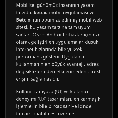
Mobilite, günümüz insanının yaşam
tarzıdır.
betcio
mobil uygulaması ve
Betcio
'nun optimize edilmiş mobil web
sitesi, bu yaşam tarzına tam uyum
sağlar. iOS ve Android cihazlar için özel
olarak geliştirilen uygulamalar, düşük
internet hızlarında bile yüksek
performans gösterir. Uygulama
kullanmanın en büyük avantajı, adres
değişikliklerinden etkilenmeden direkt
erişim sağlamasıdır.
Kullanıcı arayüzü (UI) ve kullanıcı
deneyimi (UX) tasarımları, en karmaşık
işlemlerin bile birkaç saniye içinde
tamamlanabilmesi üzerine