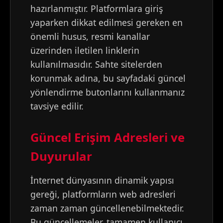
hazırlanmıştır. Platformlara giriş
yaparken dikkat edilmesi gereken en
önemli husus, resmi kanallar
üzerinden iletilen linklerin
kullanılmasıdır. Sahte sitelerden
korunmak adına, bu sayfadaki güncel
yönlendirme butonlarını kullanmanız
tavsiye edilir.
Güncel Erişim Adresleri ve
Duyurular
İnternet dünyasının dinamik yapısı
gereği, platformların web adresleri
zaman zaman güncellenebilmektedir.
Bu güncellemeler, tamamen kullanıcı