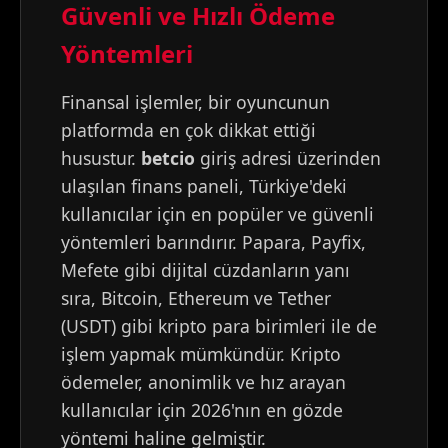
Güvenli ve Hızlı Ödeme
Yöntemleri
Finansal işlemler, bir oyuncunun
platformda en çok dikkat ettiği
husustur.
betcio
giriş adresi üzerinden
ulaşılan finans paneli, Türkiye'deki
kullanıcılar için en popüler ve güvenli
yöntemleri barındırır. Papara, Payfix,
Mefete gibi dijital cüzdanların yanı
sıra, Bitcoin, Ethereum ve Tether
(USDT) gibi kripto para birimleri ile de
işlem yapmak mümkündür. Kripto
ödemeler, anonimlik ve hız arayan
kullanıcılar için 2026'nın en gözde
yöntemi haline gelmiştir.