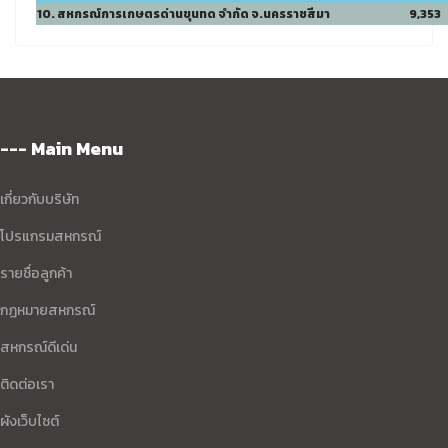
10. สหกรณ์การเกษตรด่านขุนทด จำกัด จ.นครราชสีมา
9,353
--- Main Menu
เกี่ยวกับบริษัท
โปรแกรมสหกรณ์
รายชื่อลูกค้า
กฏหมายสหกรณ์
สหกรณ์ดีเด่น
ติดต่อเรา
ผังเว็บไซต์