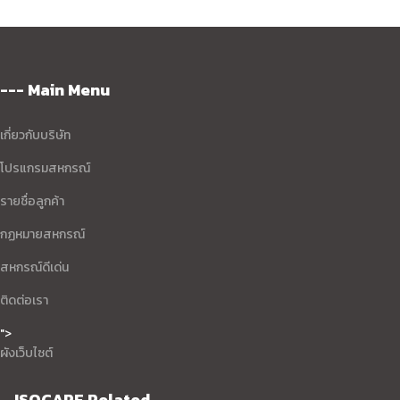
--- Main Menu
เกี่ยวกับบริษัท
โปรแกรมสหกรณ์
รายชื่อลูกค้า
กฏหมายสหกรณ์
สหกรณ์ดีเด่น
ติดต่อเรา
">
ผังเว็บไซต์
... ISOCARE Related