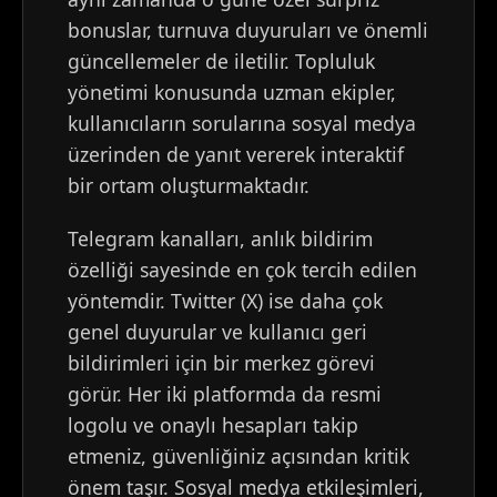
bonuslar, turnuva duyuruları ve önemli
güncellemeler de iletilir. Topluluk
yönetimi konusunda uzman ekipler,
kullanıcıların sorularına sosyal medya
üzerinden de yanıt vererek interaktif
bir ortam oluşturmaktadır.
Telegram kanalları, anlık bildirim
özelliği sayesinde en çok tercih edilen
yöntemdir. Twitter (X) ise daha çok
genel duyurular ve kullanıcı geri
bildirimleri için bir merkez görevi
görür. Her iki platformda da resmi
logolu ve onaylı hesapları takip
etmeniz, güvenliğiniz açısından kritik
önem taşır. Sosyal medya etkileşimleri,