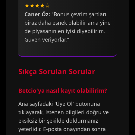
★★★★☆
Caner Öz:
"Bonus çevrim şartları
biraz daha esnek olabilir ama yine
de piyasanın en iyisi diyebilirim.
Güven veriyorlar."
Sıkça Sorulan Sorular
Betcio'ya nasıl kayıt olabilirim?
Ana sayfadaki 'Üye Ol' butonuna
tıklayarak, istenen bilgileri doğru ve
eksiksiz bir şekilde doldurmanız
yeterlidir. E-posta onayından sonra