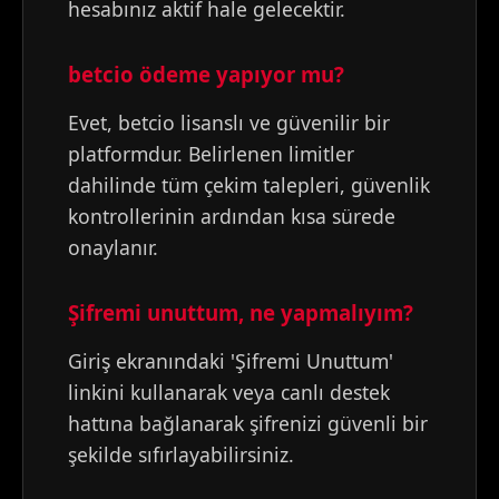
hesabınız aktif hale gelecektir.
betcio ödeme yapıyor mu?
Evet, betcio lisanslı ve güvenilir bir
platformdur. Belirlenen limitler
dahilinde tüm çekim talepleri, güvenlik
kontrollerinin ardından kısa sürede
onaylanır.
Şifremi unuttum, ne yapmalıyım?
Giriş ekranındaki 'Şifremi Unuttum'
linkini kullanarak veya canlı destek
hattına bağlanarak şifrenizi güvenli bir
şekilde sıfırlayabilirsiniz.