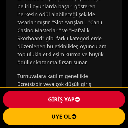
belirli oyunlarda başarı gösteren
herkesin ödül alabileceği şekilde
tasarlanmıştır. "Slot Yarışları", "Canlı
Casino Masterları" ve "Haftalık
Skorboard" gibi farklı kategorilerde
düzenlenen bu etkinlikler, oyunculara
toplulukla etkileşim kurma ve büyük
ödüller kazanma fırsatı sunar.
Turnuvalara katılım genellikle
ücretsizdir veya çok düşük giriş
ücretleri ile sağlanır. 2026 yılında
GİRİŞ YAP
tanıtılan "Anlık Turnuva" özelliği
sayesinde, oyuncular gün içinde
herhangi bir zamanda başlayan ve kısa
ÜYE OL
süren yarışmalara katılarak anında