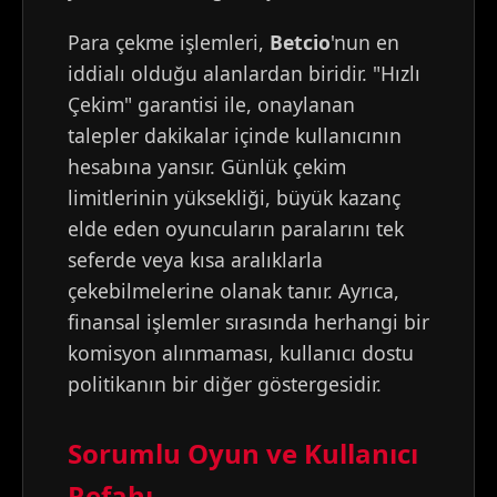
Para çekme işlemleri,
Betcio
'nun en
iddialı olduğu alanlardan biridir. "Hızlı
Çekim" garantisi ile, onaylanan
talepler dakikalar içinde kullanıcının
hesabına yansır. Günlük çekim
limitlerinin yüksekliği, büyük kazanç
elde eden oyuncuların paralarını tek
seferde veya kısa aralıklarla
çekebilmelerine olanak tanır. Ayrıca,
finansal işlemler sırasında herhangi bir
komisyon alınmaması, kullanıcı dostu
politikanın bir diğer göstergesidir.
Sorumlu Oyun ve Kullanıcı
Refahı