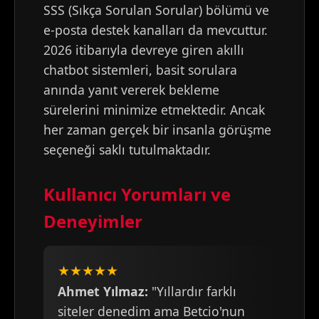
SSS (Sıkça Sorulan Sorular) bölümü ve
e-posta destek kanalları da mevcuttur.
2026 itibarıyla devreye giren akıllı
chatbot sistemleri, basit sorulara
anında yanıt vererek bekleme
sürelerini minimize etmektedir. Ancak
her zaman gerçek bir insanla görüşme
seçeneği saklı tutulmaktadır.
Kullanıcı Yorumları ve
Deneyimler
★★★★★
Ahmet Yılmaz:
"Yıllardır farklı
siteler denedim ama Betcio'nun