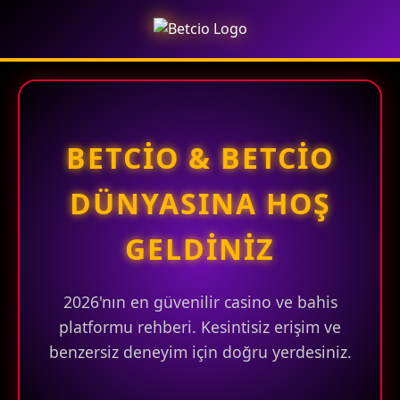
BETCIO & BETCIO
DÜNYASINA HOŞ
GELDINIZ
2026'nın en güvenilir casino ve bahis
platformu rehberi. Kesintisiz erişim ve
benzersiz deneyim için doğru yerdesiniz.