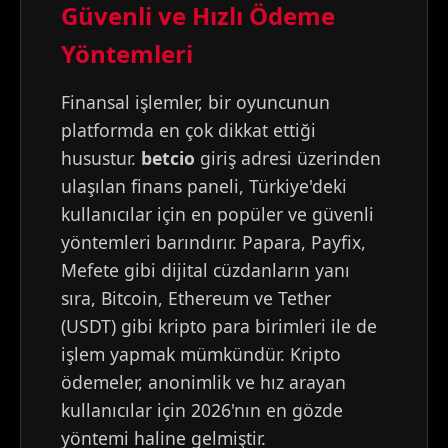
Güvenli ve Hızlı Ödeme
Yöntemleri
Finansal işlemler, bir oyuncunun
platformda en çok dikkat ettiği
husustur.
betcio
giriş adresi üzerinden
ulaşılan finans paneli, Türkiye'deki
kullanıcılar için en popüler ve güvenli
yöntemleri barındırır. Papara, Payfix,
Mefete gibi dijital cüzdanların yanı
sıra, Bitcoin, Ethereum ve Tether
(USDT) gibi kripto para birimleri ile de
işlem yapmak mümkündür. Kripto
ödemeler, anonimlik ve hız arayan
kullanıcılar için 2026'nın en gözde
yöntemi haline gelmiştir.