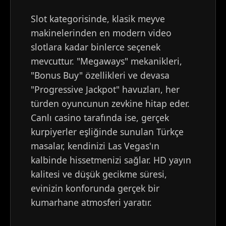
Slot kategorisinde, klasik meyve
makinelerinden en modern video
slotlara kadar binlerce seçenek
mevcuttur. "Megaways" mekanikleri,
"Bonus Buy" özellikleri ve devasa
"Progressive Jackpot" havuzları, her
türden oyuncunun zevkine hitap eder.
Canlı casino tarafında ise, gerçek
kurpiyerler eşliğinde sunulan Türkçe
masalar, kendinizi Las Vegas'ın
kalbinde hissetmenizi sağlar. HD yayın
kalitesi ve düşük gecikme süresi,
evinizin konforunda gerçek bir
kumarhane atmosferi yaratır.