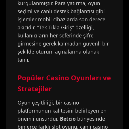
kurgulanmıştır. Para yatırma, oyun
seçimi ve canlı destek bağlantısı gibi
işlemler mobil cihazlarda son derece
akıcıdır. "Tek Tıkla Giriş" özelliği,
kullanıcıların her seferinde şifre
girmesine gerek kalmadan güvenli bir
şekilde oturum açmalarına olanak
tanır.
Popüler Casino Oyunları ve
Stratejiler
Oyun çeşitliliği, bir casino
platformunun kalitesini belirleyen en
önemli unsurdur.
Betcio
bünyesinde
binlerce farklı slot oyunu, canlı casino