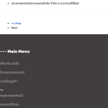
ประธานสหกรณ์การเกษตรหัวหิน จำกัด จ.ประจวบคีรีขันธ์
<< Prev
Next
--- Main Menu
เกี่ยวกับบริษัท
โปรแกรมสหกรณ์
รายชื่อลูกค้า
">
กฏหมายสหกรณ์
สหกรณ์ดีเด่น